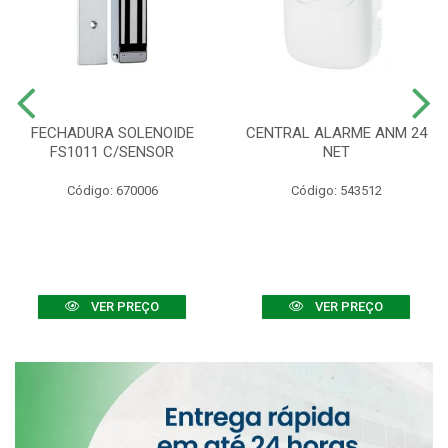
FECHADURA SOLENOIDE
CENTRAL ALARME ANM 24
FS1011 C/SENSOR
NET
Código: 670006
Código: 543512
VER PREÇO
VER PREÇO