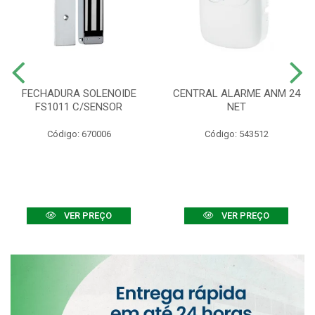
FECHADURA SOLENOIDE
CENTRAL ALARME ANM 24
FS1011 C/SENSOR
NET
Código: 670006
Código: 543512
VER PREÇO
VER PREÇO