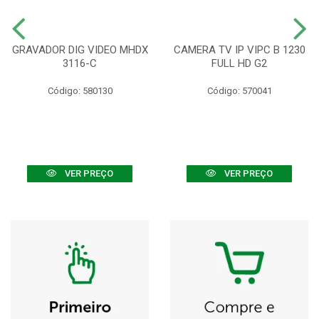
GRAVADOR DIG VIDEO MHDX
CAMERA TV IP VIPC B 1230
3116-C
FULL HD G2
Código: 580130
Código: 570041
VER PREÇO
VER PREÇO