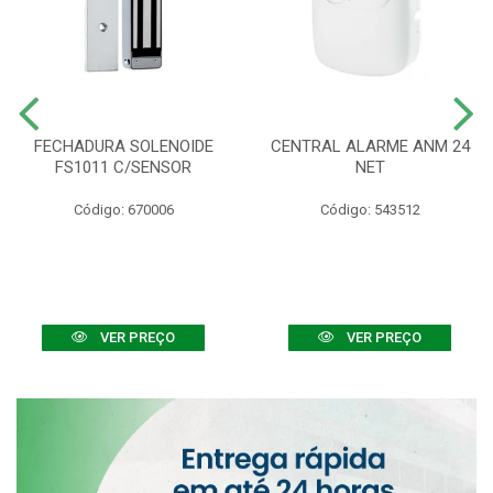
FECHADURA SOLENOIDE
CENTRAL ALARME ANM 24
FS1011 C/SENSOR
NET
Código: 670006
Código: 543512
VER PREÇO
VER PREÇO