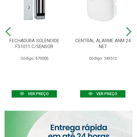
FECHADURA SOLENOIDE
CENTRAL ALARME ANM 24
FS1011 C/SENSOR
NET
Código: 670006
Código: 543512
VER PREÇO
VER PREÇO