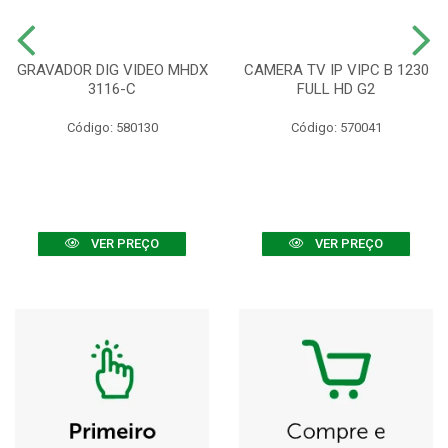
GRAVADOR DIG VIDEO MHDX
CAMERA TV IP VIPC B 1230
3116-C
FULL HD G2
Código: 580130
Código: 570041
VER PREÇO
VER PREÇO