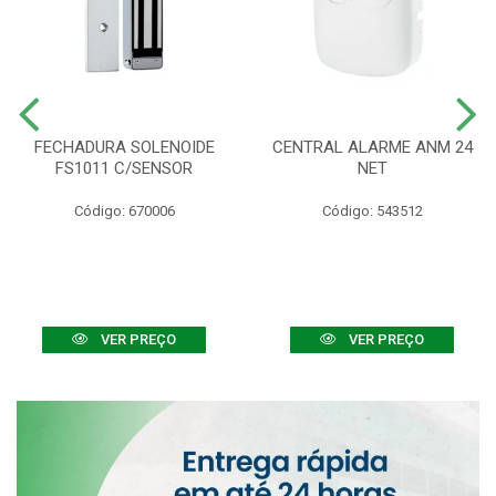
FECHADURA SOLENOIDE
CENTRAL ALARME ANM 24
FS1011 C/SENSOR
NET
Código: 670006
Código: 543512
VER PREÇO
VER PREÇO