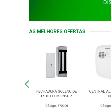
AS MELHORES OFERTAS
DOR ACESSO
FECHADURA SOLENOIDE
CENTRAL AL
 5531 MF EX
FS1011 C/SENSOR
N
: 900018
Código: 670006
Código