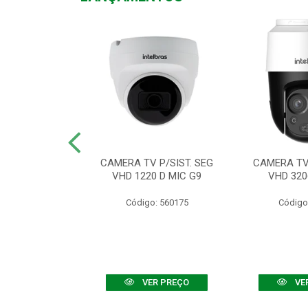
TV VHD 3520 D
CAMERA TV P/SIST. SEG
CAMERA TV 
 COLOR+
VHD 1220 D MIC G9
VHD 320
: 560108
Código: 560175
Código
R PREÇO
VER PREÇO
VE