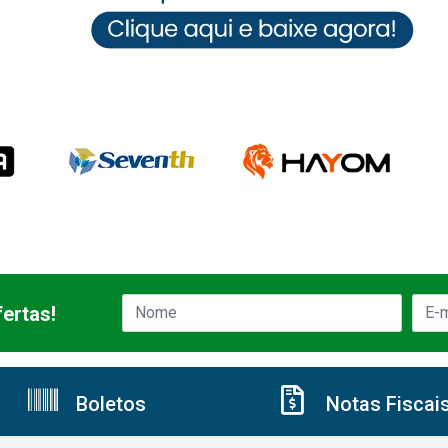
ertas!
Boletos
Notas Fiscai