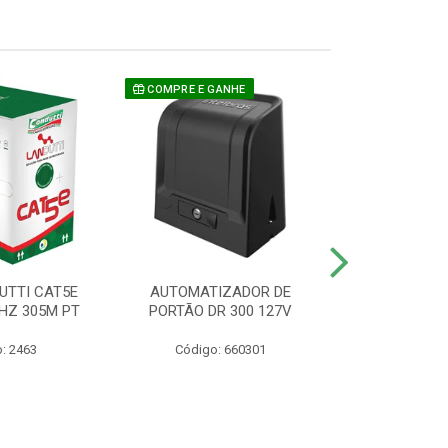
COMPRE E GANHE
UTTI CAT5E
AUTOMATIZADOR DE
CAMERA P/ S
HZ 305M PT
PORTÃO DR 300 127V
1220 BU
: 2463
Código: 660301
Código: