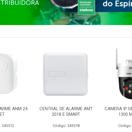
ARME ANM 24
CENTRAL DE ALARME AMT
CAMERA IP D
ET
2018 E SMART
1300 M
: 543512
Código: 543578
Código: