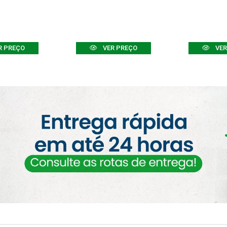
R PREÇO
VER PREÇO
VER