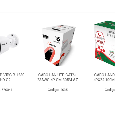
P VIPC B 1230
CABO LAN UTP CAT6+
CABO LAND
 HD G2
23AWG 4P CM 305M AZ
4PX24 100M
: 570041
Código: 4035
Código