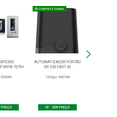
COMPRE E GANHE
ORTEIRO
AUTOMATIZADOR PORTÃO
SENSOR ATIVO
IP MVW 7070+
DR 350 FAST BI
 520040
Código: 660168
Código:
 PREÇO
VER PREÇO
VER