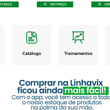
R PREÇO
VER PREÇO
VER