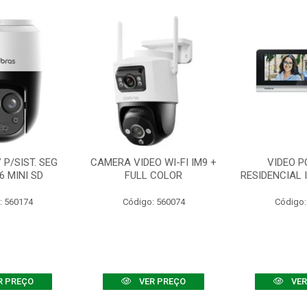
P/SIST. SEG
CAMERA VIDEO WI-FI IM9 +
VIDEO P
6 MINI SD
FULL COLOR
RESIDENCIAL 
: 560174
Código: 560074
Código:
R PREÇO
VER PREÇO
VER