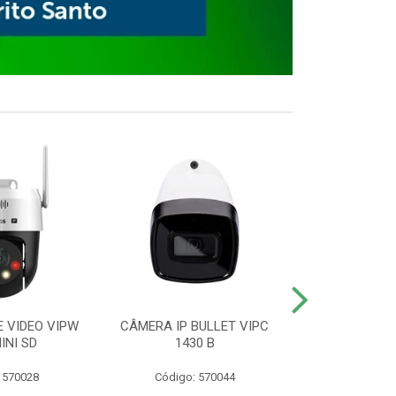
E VIDEO VIPW
CÂMERA IP BULLET VIPC
GRAVADOR 
INI SD
1430 B
MHDX 3
 570028
Código: 570044
Código: