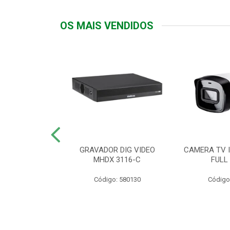
OS MAIS VENDIDOS
TTIV 600VA-
GRAVADOR DIG VIDEO
CAMERA TV I
20V
MHDX 3116-C
FULL
: 822200
Código: 580130
Código