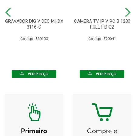
GRAVADOR DIG VIDEO MHDX
CAMERA TV IP VIPC B 1230
3116-C
FULL HD G2
Código: 580130
Código: 570041
VER PREÇO
VER PREÇO