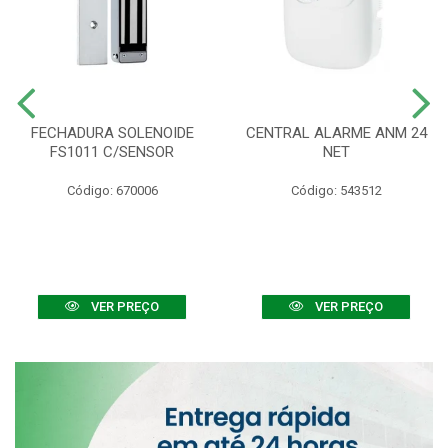
FECHADURA SOLENOIDE
CENTRAL ALARME ANM 24
FS1011 C/SENSOR
NET
Código: 670006
Código: 543512
VER PREÇO
VER PREÇO