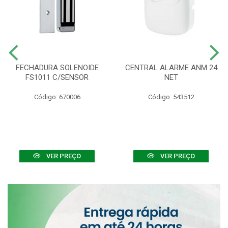
FECHADURA SOLENOIDE
CENTRAL ALARME ANM 24
FS1011 C/SENSOR
NET
Código: 670006
Código: 543512
VER PREÇO
VER PREÇO