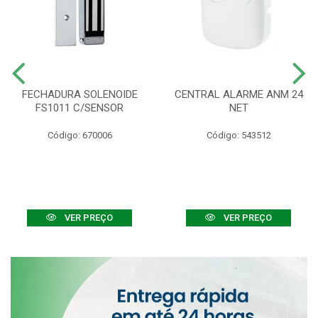
FECHADURA SOLENOIDE
CENTRAL ALARME ANM 24
FS1011 C/SENSOR
NET
Código: 670006
Código: 543512
VER PREÇO
VER PREÇO