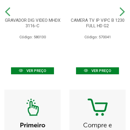
GRAVADOR DIG VIDEO MHDX
CAMERA TV IP VIPC B 1230
3116-C
FULL HD G2
Código: 580130
Código: 570041
VER PREÇO
VER PREÇO