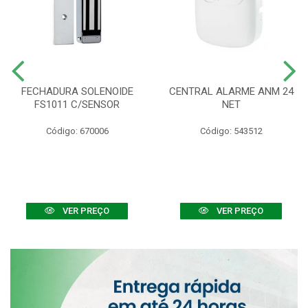
FECHADURA SOLENOIDE
CENTRAL ALARME ANM 24
FS1011 C/SENSOR
NET
Código: 670006
Código: 543512
VER PREÇO
VER PREÇO