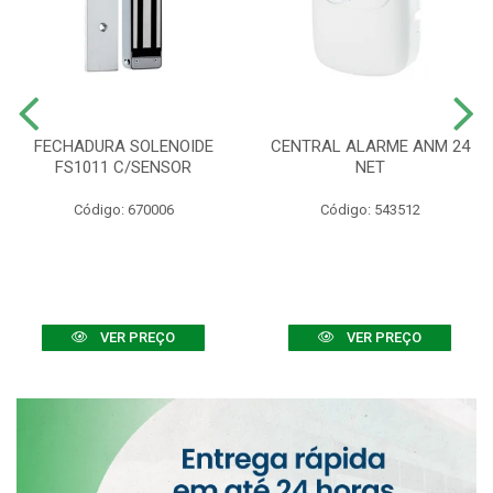
FECHADURA SOLENOIDE
CENTRAL ALARME ANM 24
FS1011 C/SENSOR
NET
Código: 670006
Código: 543512
VER PREÇO
VER PREÇO