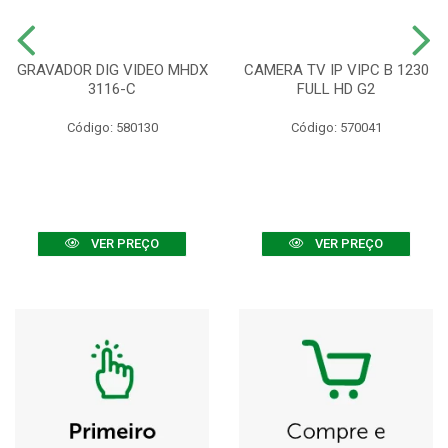
GRAVADOR DIG VIDEO MHDX
CAMERA TV IP VIPC B 1230
3116-C
FULL HD G2
Código: 580130
Código: 570041
VER PREÇO
VER PREÇO