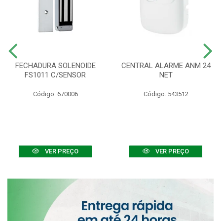
FECHADURA SOLENOIDE
CENTRAL ALARME ANM 24
FS1011 C/SENSOR
NET
Código: 670006
Código: 543512
VER PREÇO
VER PREÇO