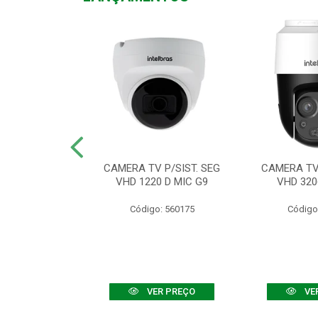
TV VHD 3520 D
CAMERA TV P/SIST. SEG
CAMERA TV 
 COLOR+
VHD 1220 D MIC G9
VHD 320
: 560108
Código: 560175
Código
R PREÇO
VER PREÇO
VE