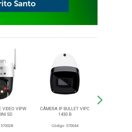
E VIDEO VIPW
CÂMERA IP BULLET VIPC
GRAVADOR 
INI SD
1430 B
MHDX 3
 570028
Código: 570044
Código: