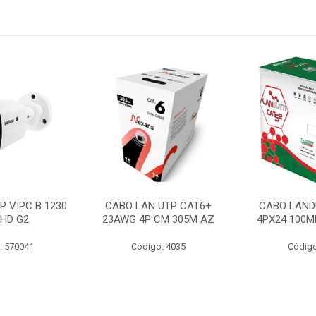
P VIPC B 1230
CABO LAN UTP CAT6+
CABO LAND
 HD G2
23AWG 4P CM 305M AZ
4PX24 100M
: 570041
Código: 4035
Código