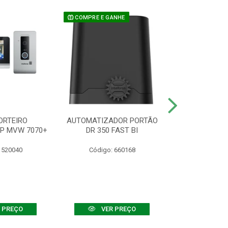
COMPRE E GANHE
ORTEIRO
AUTOMATIZADOR PORTÃO
SENSOR ATIVO
IP MVW 7070+
DR 350 FAST BI
 520040
Código: 660168
Código:
 PREÇO
VER PREÇO
VER