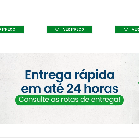
R PREÇO
VER PREÇO
VER