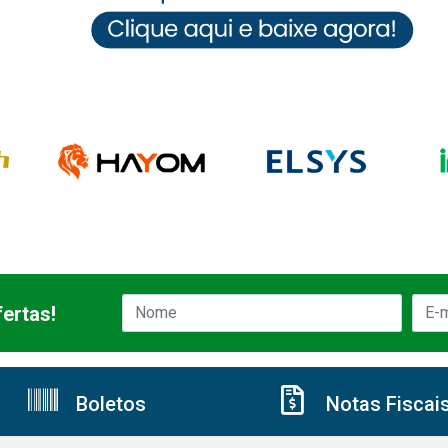
ertas!
Boletos
Notas Fiscai