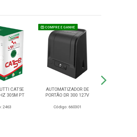
COMPRE E GANHE
UTTI CAT5E
AUTOMATIZADOR DE
CAMERA P/ S
HZ 305M PT
PORTÃO DR 300 127V
1220 BU
: 2463
Código: 660301
Código: