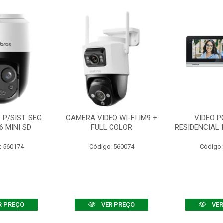
P/SIST. SEG
CAMERA VIDEO WI-FI IM9 +
VIDEO P
6 MINI SD
FULL COLOR
RESIDENCIAL 
: 560174
Código: 560074
Código:
R PREÇO
VER PREÇO
VER