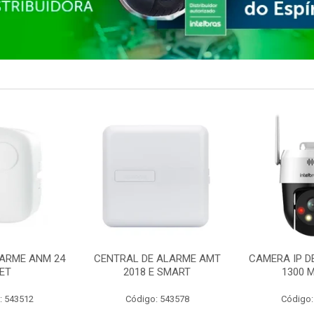
ARME ANM 24
CENTRAL DE ALARME AMT
CAMERA IP D
ET
2018 E SMART
1300 M
: 543512
Código: 543578
Código: