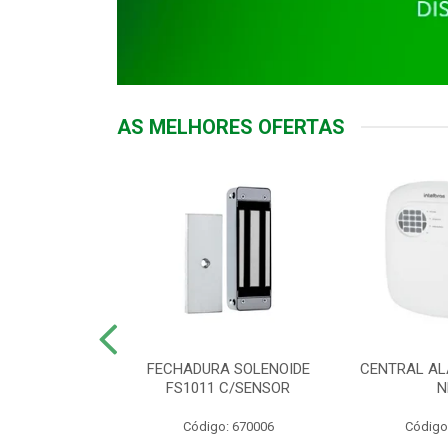
AS MELHORES OFERTAS
DOR ACESSO
FECHADURA SOLENOIDE
CENTRAL AL
 5531 MF EX
FS1011 C/SENSOR
N
: 900018
Código: 670006
Código