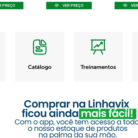
R PREÇO
VER PREÇO
VER