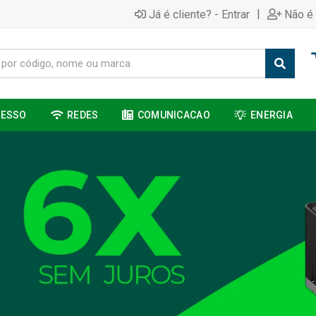
|
Já é cliente? - Entrar
Não é 
CESSO
REDES
COMUNICACAO
ENERGIA