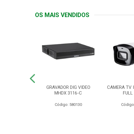
OS MAIS VENDIDOS
TTIV 600VA-
GRAVADOR DIG VIDEO
CAMERA TV I
20V
MHDX 3116-C
FULL
: 822200
Código: 580130
Código