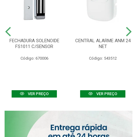
FECHADURA SOLENOIDE
CENTRAL ALARME ANM 24
FS1011 C/SENSOR
NET
Código: 670006
Código: 543512
VER PREÇO
VER PREÇO