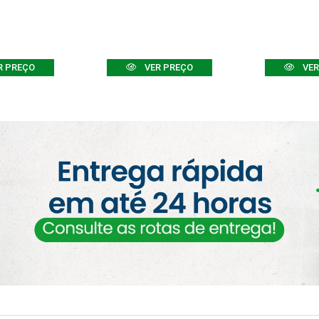
R PREÇO
VER PREÇO
VER