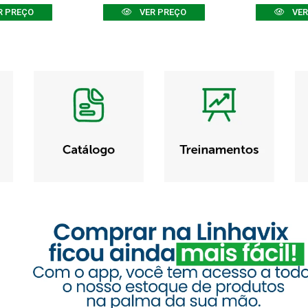
R PREÇO
VER PREÇO
VER