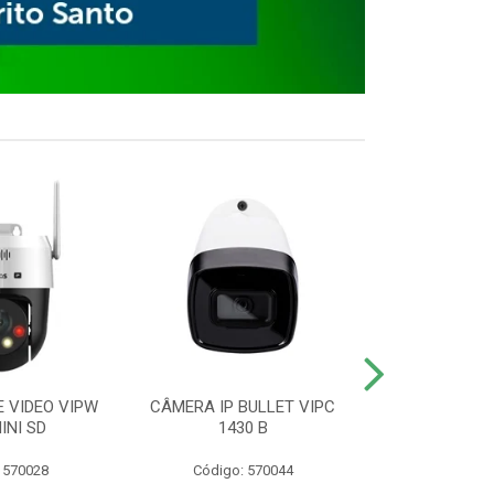
E VIDEO VIPW
CÂMERA IP BULLET VIPC
GRAVADOR 
INI SD
1430 B
MHDX 3
 570028
Código: 570044
Código: