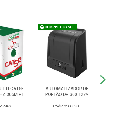
COMPRE E GANHE
UTTI CAT5E
AUTOMATIZADOR DE
CAMERA P/ S
HZ 305M PT
PORTÃO DR 300 127V
1220 BU
: 2463
Código: 660301
Código: