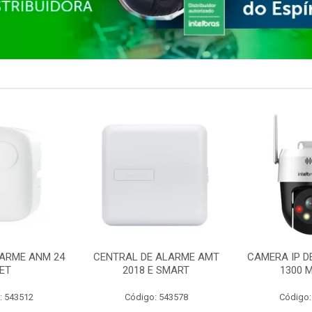
ARME ANM 24
CENTRAL DE ALARME AMT
CAMERA IP D
ET
2018 E SMART
1300 M
: 543512
Código: 543578
Código: