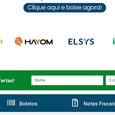
ertas!
Boletos
Notas Fiscai