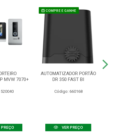
COMPRE E GANHE
ORTEIRO
AUTOMATIZADOR PORTÃO
SENSOR ATIVO
IP MVW 7070+
DR 350 FAST BI
 520040
Código: 660168
Código:
 PREÇO
VER PREÇO
VER