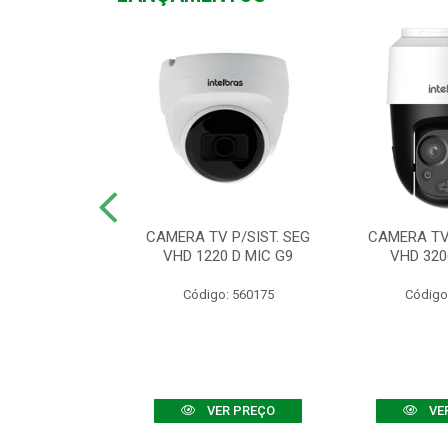
TV VHD 3520 D
CAMERA TV P/SIST. SEG
CAMERA TV 
 COLOR+
VHD 1220 D MIC G9
VHD 320
: 560108
Código: 560175
Código
R PREÇO
VER PREÇO
VE