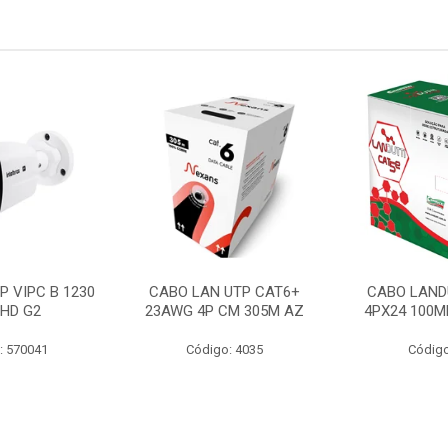
P VIPC B 1230
CABO LAN UTP CAT6+
CABO LAND
 HD G2
23AWG 4P CM 305M AZ
4PX24 100M
: 570041
Código: 4035
Código