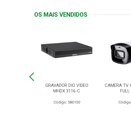
OS MAIS VENDIDOS
TTIV 600VA-
GRAVADOR DIG VIDEO
CAMERA TV I
20V
MHDX 3116-C
FULL
: 822200
Código: 580130
Código