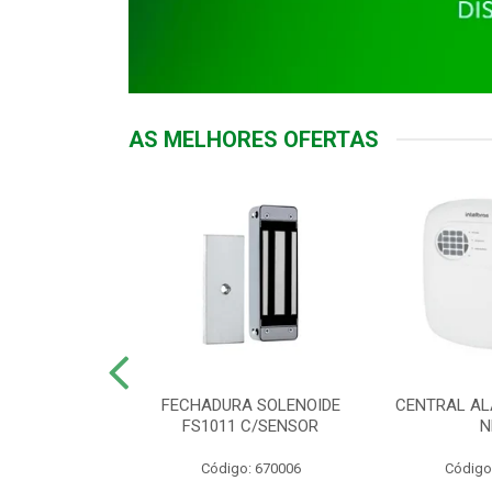
AS MELHORES OFERTAS
DOR ACESSO
FECHADURA SOLENOIDE
CENTRAL AL
 5531 MF EX
FS1011 C/SENSOR
N
: 900018
Código: 670006
Código