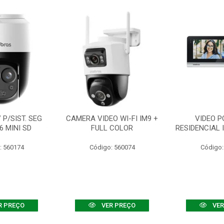
P/SIST. SEG
CAMERA VIDEO WI-FI IM9 +
VIDEO P
6 MINI SD
FULL COLOR
RESIDENCIAL 
: 560174
Código: 560074
Código:
R PREÇO
VER PREÇO
VER