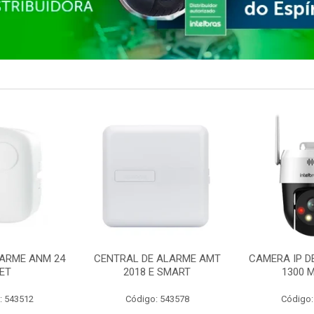
ARME ANM 24
CENTRAL DE ALARME AMT
CAMERA IP D
ET
2018 E SMART
1300 M
: 543512
Código: 543578
Código: