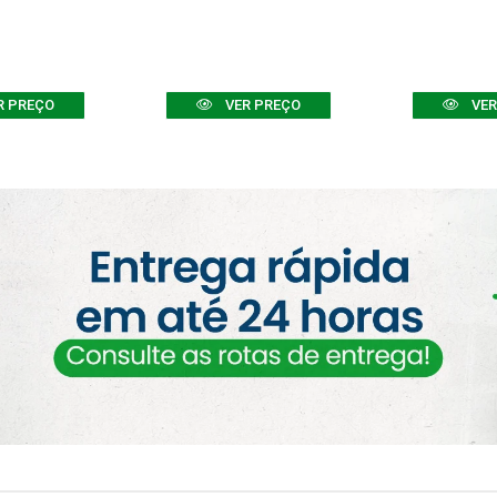
R PREÇO
VER PREÇO
VER