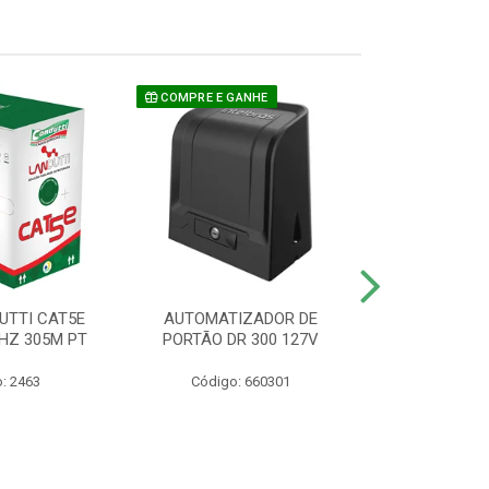
COMPRE E GANHE
UTTI CAT5E
AUTOMATIZADOR DE
CAMERA P/ S
HZ 305M PT
PORTÃO DR 300 127V
1220 BU
: 2463
Código: 660301
Código: