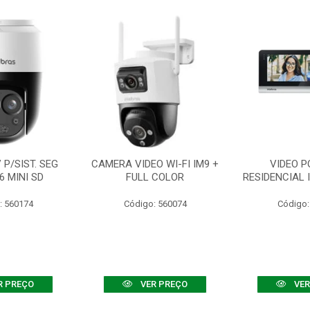
P/SIST. SEG
CAMERA VIDEO WI-FI IM9 +
VIDEO P
6 MINI SD
FULL COLOR
RESIDENCIAL 
: 560174
Código: 560074
Código:
R PREÇO
VER PREÇO
VER