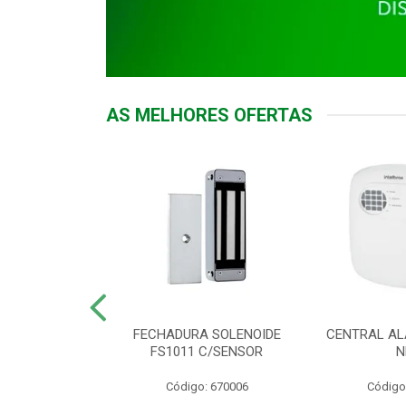
AS MELHORES OFERTAS
DOR ACESSO
FECHADURA SOLENOIDE
CENTRAL AL
 5531 MF EX
FS1011 C/SENSOR
N
: 900018
Código: 670006
Código