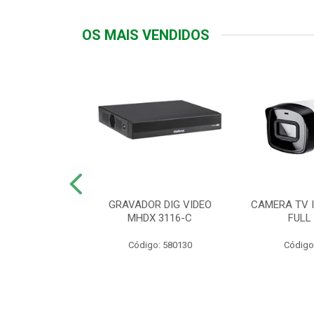
OS MAIS VENDIDOS
TTIV 600VA-
GRAVADOR DIG VIDEO
CAMERA TV I
20V
MHDX 3116-C
FULL
: 822200
Código: 580130
Código