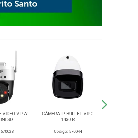
E VIDEO VIPW
CÂMERA IP BULLET VIPC
GRAVADOR 
INI SD
1430 B
MHDX 3
 570028
Código: 570044
Código: