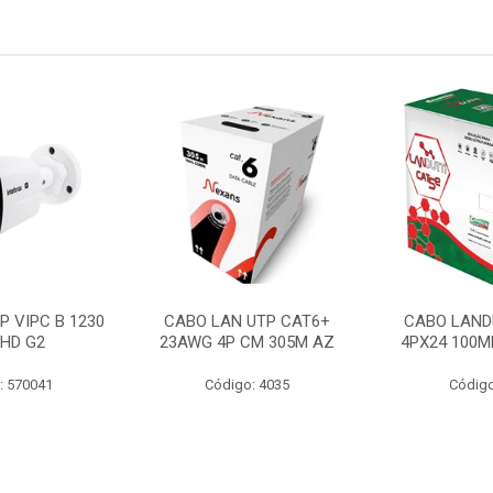
P VIPC B 1230
CABO LAN UTP CAT6+
CABO LAND
 HD G2
23AWG 4P CM 305M AZ
4PX24 100M
: 570041
Código: 4035
Código