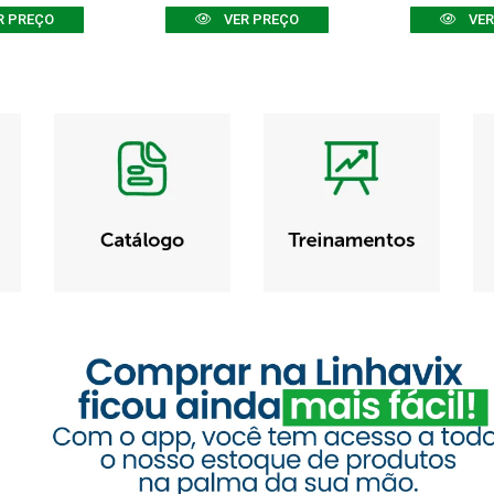
R PREÇO
VER PREÇO
VER