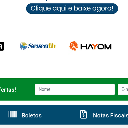
ertas!
Boletos
Notas Fiscai