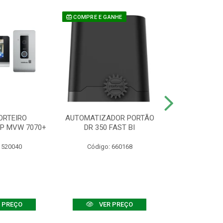
COMPRE E GANHE
ORTEIRO
AUTOMATIZADOR PORTÃO
SENSOR ATIVO
IP MVW 7070+
DR 350 FAST BI
 520040
Código: 660168
Código:
 PREÇO
VER PREÇO
VER