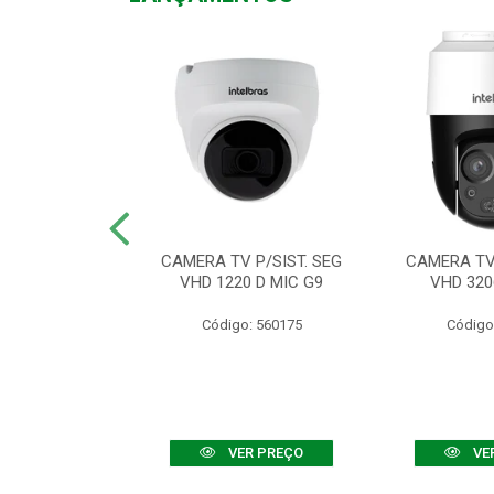
TV VHD 3520 D
CAMERA TV P/SIST. SEG
CAMERA TV 
 COLOR+
VHD 1220 D MIC G9
VHD 320
: 560108
Código: 560175
Código
R PREÇO
VER PREÇO
VE