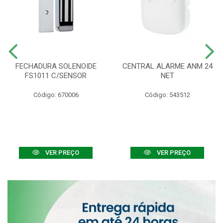
FECHADURA SOLENOIDE
CENTRAL ALARME ANM 24
FS1011 C/SENSOR
NET
Código: 670006
Código: 543512
VER PREÇO
VER PREÇO