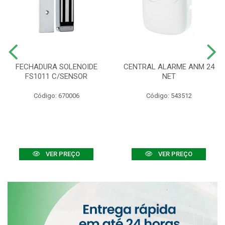
FECHADURA SOLENOIDE
CENTRAL ALARME ANM 24
FS1011 C/SENSOR
NET
Código: 670006
Código: 543512
VER PREÇO
VER PREÇO