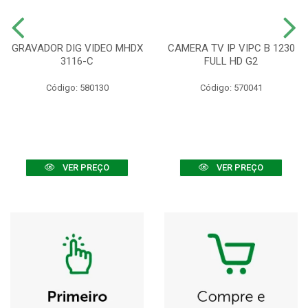
GRAVADOR DIG VIDEO MHDX
CAMERA TV IP VIPC B 1230
3116-C
FULL HD G2
Código: 580130
Código: 570041
VER PREÇO
VER PREÇO