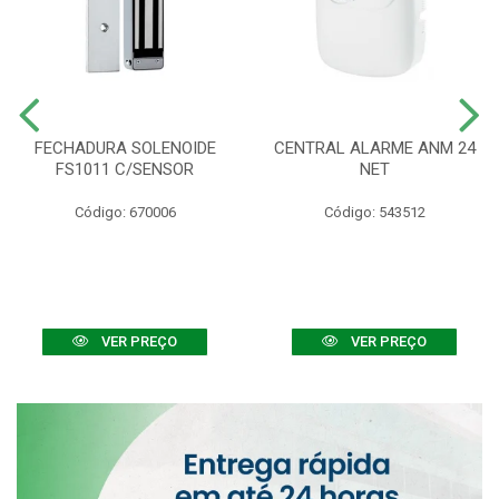
FECHADURA SOLENOIDE
CENTRAL ALARME ANM 24
FS1011 C/SENSOR
NET
Código: 670006
Código: 543512
VER PREÇO
VER PREÇO