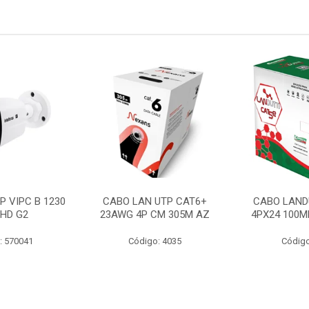
P VIPC B 1230
CABO LAN UTP CAT6+
CABO LAND
 HD G2
23AWG 4P CM 305M AZ
4PX24 100M
: 570041
Código: 4035
Código