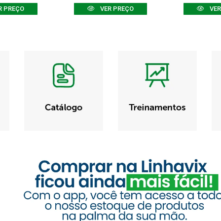
R PREÇO
VER PREÇO
VER