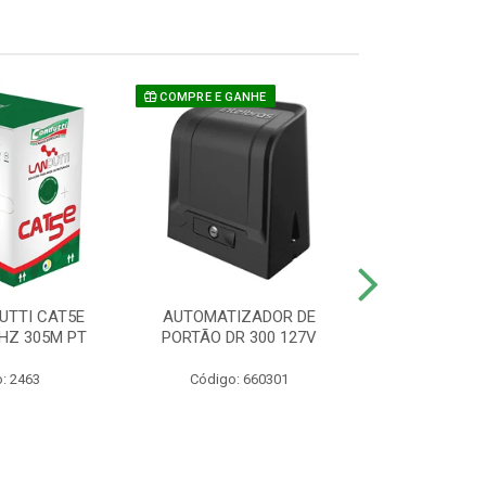
COMPRE E GANHE
UTTI CAT5E
AUTOMATIZADOR DE
CAMERA P/ S
HZ 305M PT
PORTÃO DR 300 127V
1220 BU
: 2463
Código: 660301
Código: