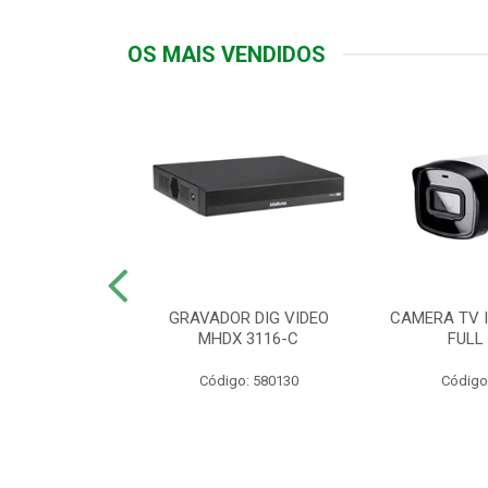
OS MAIS VENDIDOS
TTIV 600VA-
GRAVADOR DIG VIDEO
CAMERA TV I
20V
MHDX 3116-C
FULL
: 822200
Código: 580130
Código