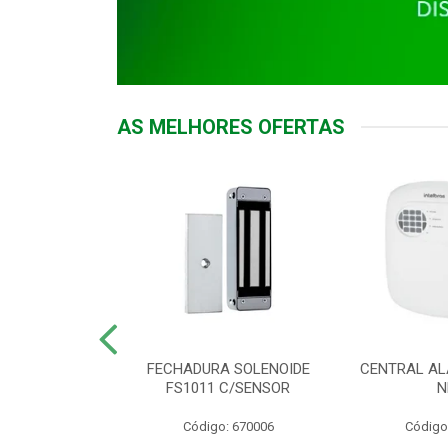
AS MELHORES OFERTAS
DOR ACESSO
FECHADURA SOLENOIDE
CENTRAL AL
 5531 MF EX
FS1011 C/SENSOR
N
: 900018
Código: 670006
Código