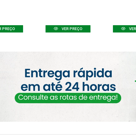
R PREÇO
VER PREÇO
VER