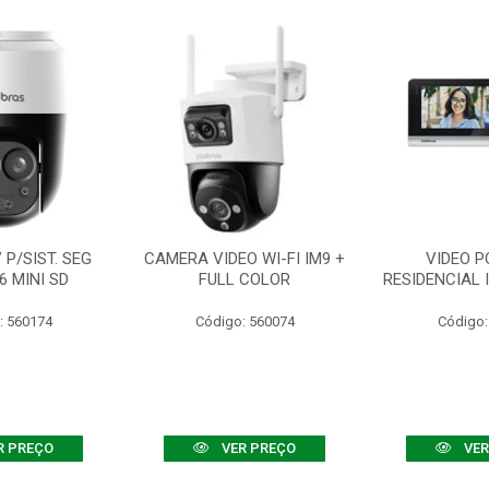
P/SIST. SEG
CAMERA VIDEO WI-FI IM9 +
VIDEO P
6 MINI SD
FULL COLOR
RESIDENCIAL 
: 560174
Código: 560074
Código:
R PREÇO
VER PREÇO
VER