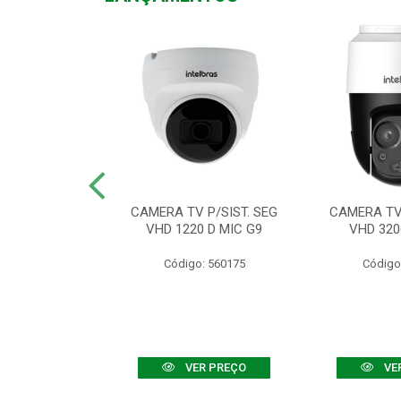
TV VHD 3520 D
CAMERA TV P/SIST. SEG
CAMERA TV 
 COLOR+
VHD 1220 D MIC G9
VHD 320
: 560108
Código: 560175
Código
R PREÇO
VER PREÇO
VE