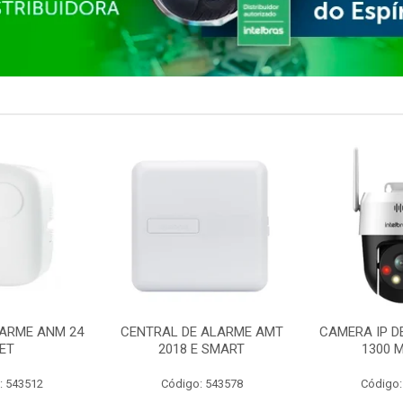
ARME ANM 24
CENTRAL DE ALARME AMT
CAMERA IP D
ET
2018 E SMART
1300 M
: 543512
Código: 543578
Código: