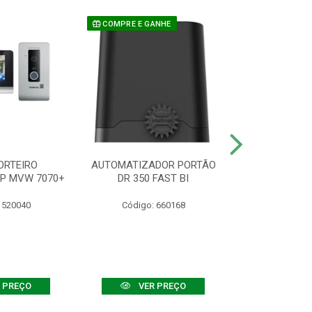
COMPRE E GANHE
ORTEIRO
AUTOMATIZADOR PORTÃO
SENSOR ATIVO
IP MVW 7070+
DR 350 FAST BI
 520040
Código: 660168
Código:
 PREÇO
VER PREÇO
VER