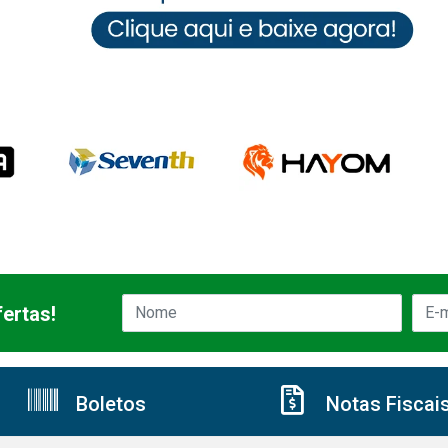
ertas!
Boletos
Notas Fiscai