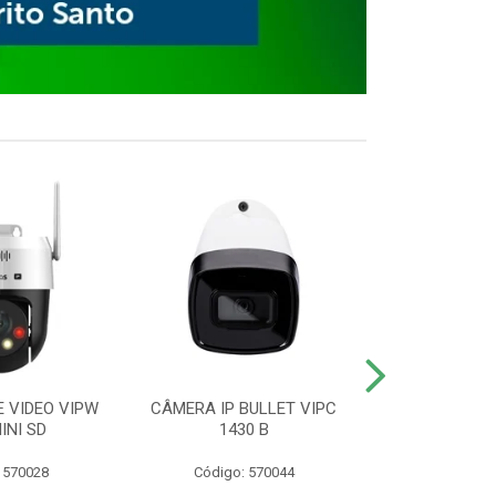
E VIDEO VIPW
CÂMERA IP BULLET VIPC
GRAVADOR 
INI SD
1430 B
MHDX 3
 570028
Código: 570044
Código: