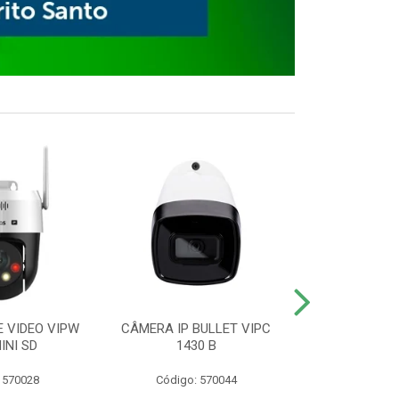
E VIDEO VIPW
CÂMERA IP BULLET VIPC
GRAVADOR 
INI SD
1430 B
MHDX 3
 570028
Código: 570044
Código: