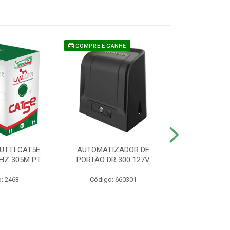
COMPRE E GANHE
UTTI CAT5E
AUTOMATIZADOR DE
CAMERA P/ S
HZ 305M PT
PORTÃO DR 300 127V
1220 BU
: 2463
Código: 660301
Código: