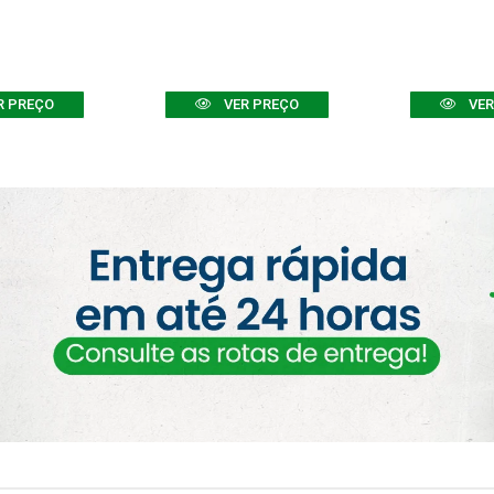
R PREÇO
VER PREÇO
VER