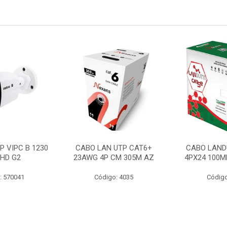
P VIPC B 1230
CABO LAN UTP CAT6+
CABO LAND
 HD G2
23AWG 4P CM 305M AZ
4PX24 100M
: 570041
Código: 4035
Código