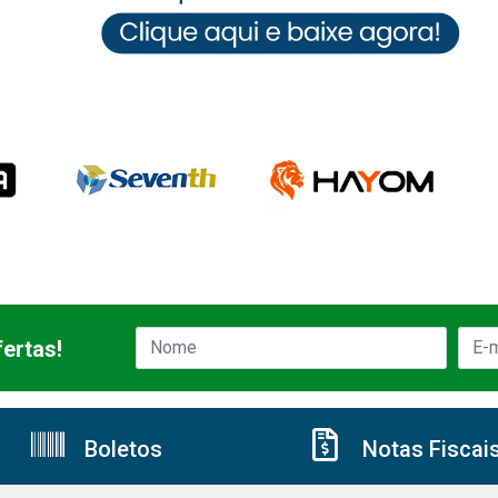
ertas!
Boletos
Notas Fiscai