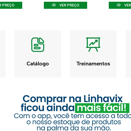
R PREÇO
VER PREÇO
VER