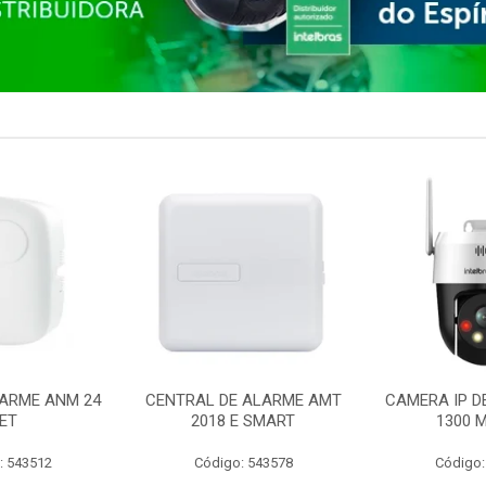
ARME ANM 24
CENTRAL DE ALARME AMT
CAMERA IP D
ET
2018 E SMART
1300 M
: 543512
Código: 543578
Código: