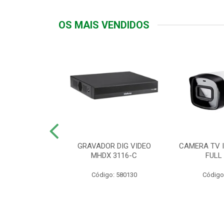
OS MAIS VENDIDOS
TTIV 600VA-
GRAVADOR DIG VIDEO
CAMERA TV I
20V
MHDX 3116-C
FULL
: 822200
Código: 580130
Código