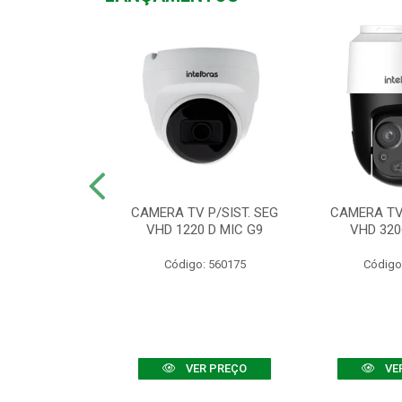
TV VHD 3520 D
CAMERA TV P/SIST. SEG
CAMERA TV 
 COLOR+
VHD 1220 D MIC G9
VHD 320
: 560108
Código: 560175
Código
R PREÇO
VER PREÇO
VE