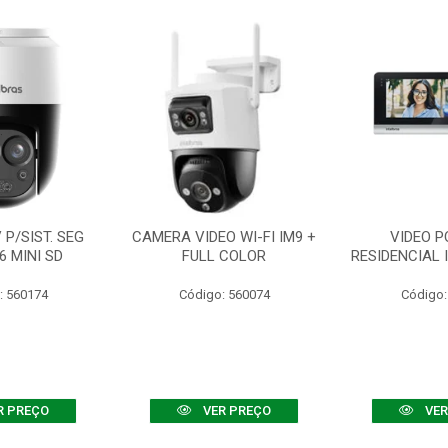
P/SIST. SEG
CAMERA VIDEO WI-FI IM9 +
VIDEO P
6 MINI SD
FULL COLOR
RESIDENCIAL 
: 560174
Código: 560074
Código:
R PREÇO
VER PREÇO
VER