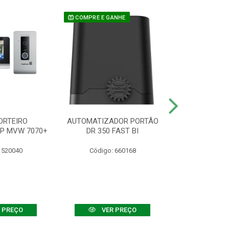
COMPRE E GANHE
ORTEIRO
AUTOMATIZADOR PORTÃO
SENSOR ATIVO
IP MVW 7070+
DR 350 FAST BI
 520040
Código: 660168
Código:
 PREÇO
VER PREÇO
VER