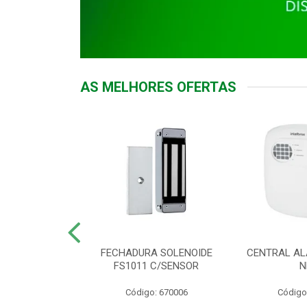
AS MELHORES OFERTAS
DOR ACESSO
FECHADURA SOLENOIDE
CENTRAL AL
 5531 MF EX
FS1011 C/SENSOR
N
: 900018
Código: 670006
Código