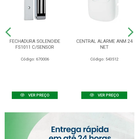
FECHADURA SOLENOIDE
CENTRAL ALARME ANM 24
FS1011 C/SENSOR
NET
Código: 670006
Código: 543512
VER PREÇO
VER PREÇO