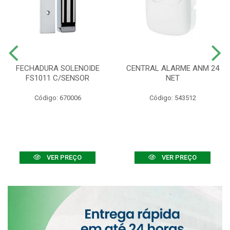
FECHADURA SOLENOIDE
CENTRAL ALARME ANM 24
FS1011 C/SENSOR
NET
Código: 670006
Código: 543512
VER PREÇO
VER PREÇO