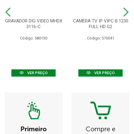
GRAVADOR DIG VIDEO MHDX
CAMERA TV IP VIPC B 1230
3116-C
FULL HD G2
Código: 580130
Código: 570041
VER PREÇO
VER PREÇO