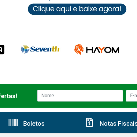
ertas!
Boletos
Notas Fiscai