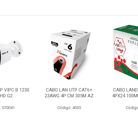
P VIPC B 1230
CABO LAN UTP CAT6+
CABO LAND
 HD G2
23AWG 4P CM 305M AZ
4PX24 100M
: 570041
Código: 4035
Código