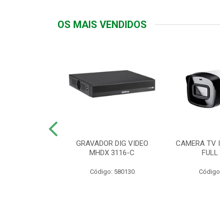
OS MAIS VENDIDOS
TTIV 600VA-
GRAVADOR DIG VIDEO
CAMERA TV I
20V
MHDX 3116-C
FULL
: 822200
Código: 580130
Código