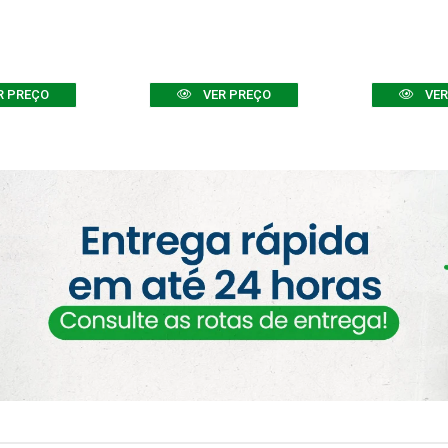
R PREÇO
VER PREÇO
VER