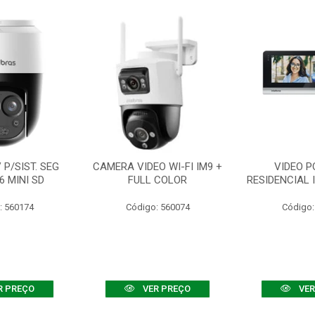
P/SIST. SEG
CAMERA VIDEO WI-FI IM9 +
VIDEO P
6 MINI SD
FULL COLOR
RESIDENCIAL 
: 560174
Código: 560074
Código:
R PREÇO
VER PREÇO
VER