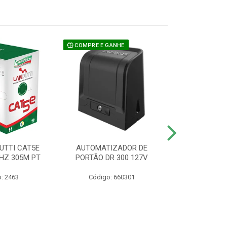
COMPRE E GANHE
UTTI CAT5E
AUTOMATIZADOR DE
CAMERA P/ S
HZ 305M PT
PORTÃO DR 300 127V
1220 BU
: 2463
Código: 660301
Código: