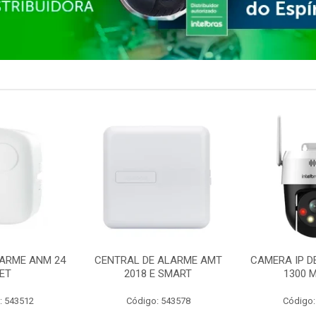
ARME ANM 24
CENTRAL DE ALARME AMT
CAMERA IP D
ET
2018 E SMART
1300 M
: 543512
Código: 543578
Código: