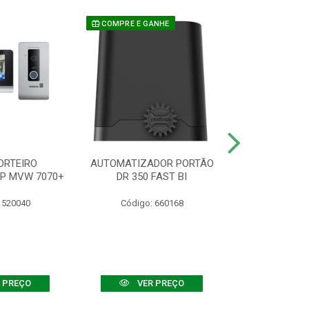
COMPRE E GANHE
ORTEIRO
AUTOMATIZADOR PORTÃO
SENSOR ATIVO
IP MVW 7070+
DR 350 FAST BI
 520040
Código: 660168
Código:
 PREÇO
VER PREÇO
VER