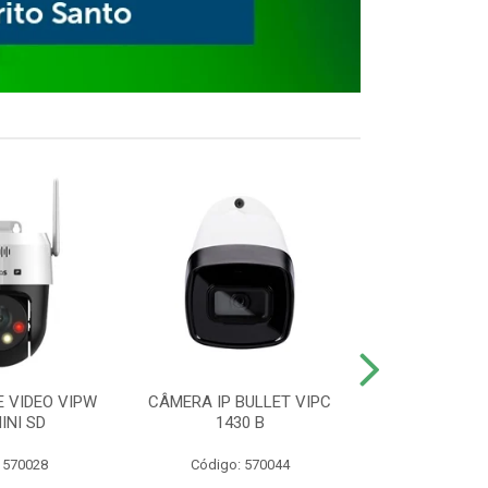
E VIDEO VIPW
CÂMERA IP BULLET VIPC
GRAVADOR 
INI SD
1430 B
MHDX 3
 570028
Código: 570044
Código: