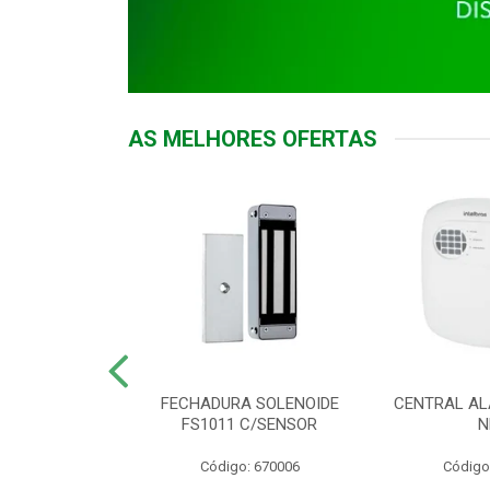
AS MELHORES OFERTAS
DOR ACESSO
FECHADURA SOLENOIDE
CENTRAL AL
 5531 MF EX
FS1011 C/SENSOR
N
: 900018
Código: 670006
Código