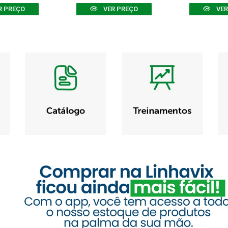
R PREÇO
VER PREÇO
VER