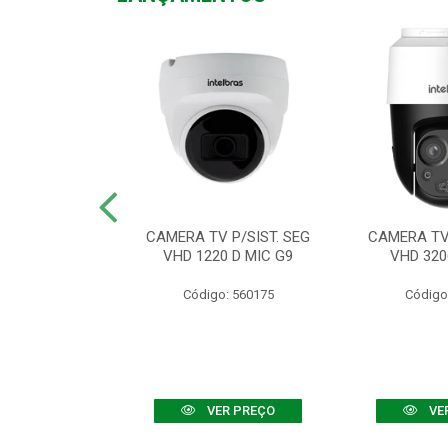
TV VHD 3520 D
CAMERA TV P/SIST. SEG
CAMERA TV 
 COLOR+
VHD 1220 D MIC G9
VHD 320
: 560108
Código: 560175
Código
R PREÇO
VER PREÇO
VE