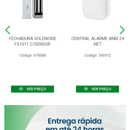
FECHADURA SOLENOIDE
CENTRAL ALARME ANM 24
FS1011 C/SENSOR
NET
Código: 670006
Código: 543512
VER PREÇO
VER PREÇO