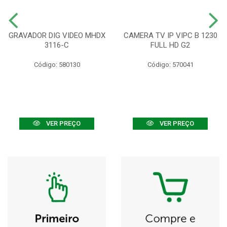
GRAVADOR DIG VIDEO MHDX
CAMERA TV IP VIPC B 1230
3116-C
FULL HD G2
Código: 580130
Código: 570041
VER PREÇO
VER PREÇO