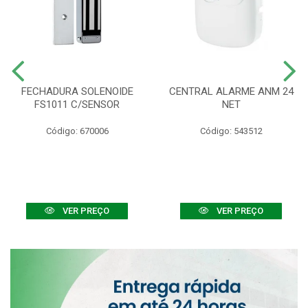
FECHADURA SOLENOIDE
CENTRAL ALARME ANM 24
FS1011 C/SENSOR
NET
Código: 670006
Código: 543512
VER PREÇO
VER PREÇO