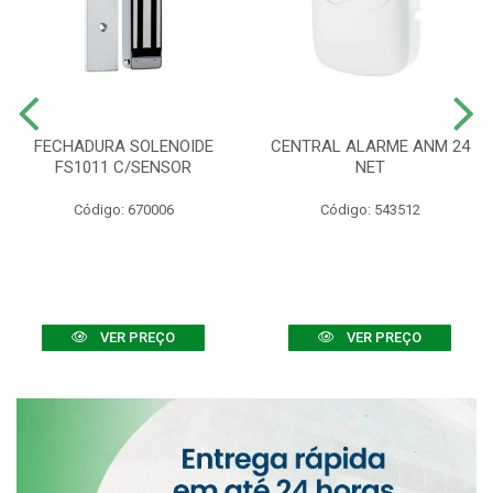
FECHADURA SOLENOIDE
CENTRAL ALARME ANM 24
FS1011 C/SENSOR
NET
Código: 670006
Código: 543512
VER PREÇO
VER PREÇO