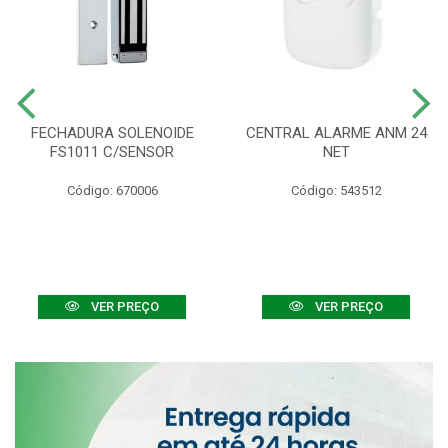
FECHADURA SOLENOIDE
CENTRAL ALARME ANM 24
FS1011 C/SENSOR
NET
Código: 670006
Código: 543512
VER PREÇO
VER PREÇO