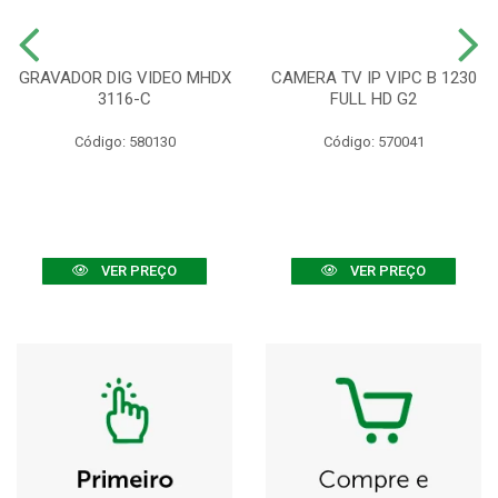
GRAVADOR DIG VIDEO MHDX
CAMERA TV IP VIPC B 1230
3116-C
FULL HD G2
Código: 580130
Código: 570041
VER PREÇO
VER PREÇO