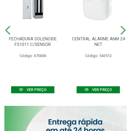
FECHADURA SOLENOIDE
CENTRAL ALARME ANM 24
FS1011 C/SENSOR
NET
Código: 670006
Código: 543512
VER PREÇO
VER PREÇO