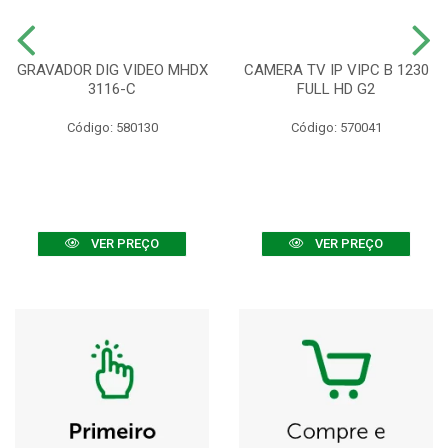
GRAVADOR DIG VIDEO MHDX
CAMERA TV IP VIPC B 1230
3116-C
FULL HD G2
Código: 580130
Código: 570041
VER PREÇO
VER PREÇO