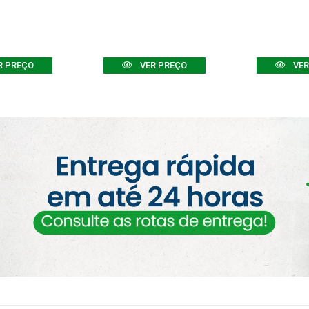
R PREÇO
VER PREÇO
VER