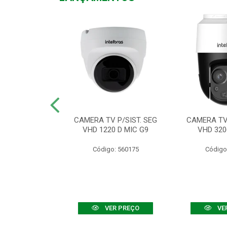
TV VHD 3520 D
CAMERA TV P/SIST. SEG
CAMERA TV 
 COLOR+
VHD 1220 D MIC G9
VHD 320
: 560108
Código: 560175
Código
R PREÇO
VER PREÇO
VE