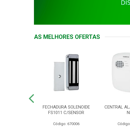
AS MELHORES OFERTAS
DOR ACESSO
FECHADURA SOLENOIDE
CENTRAL AL
 5531 MF EX
FS1011 C/SENSOR
N
: 900018
Código: 670006
Código