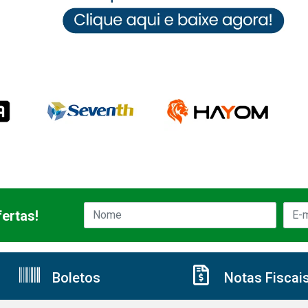
ertas!
Boletos
Notas Fiscai