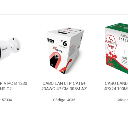
P VIPC B 1230
CABO LAN UTP CAT6+
CABO LAND
 HD G2
23AWG 4P CM 305M AZ
4PX24 100M
: 570041
Código: 4035
Código