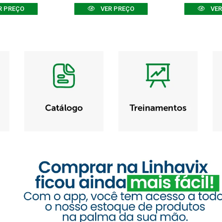
R PREÇO
VER PREÇO
VER