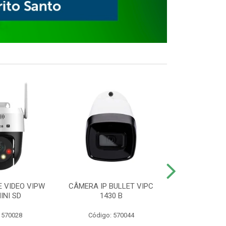
E VIDEO VIPW
CÂMERA IP BULLET VIPC
GRAVADOR 
INI SD
1430 B
MHDX 3
 570028
Código: 570044
Código: