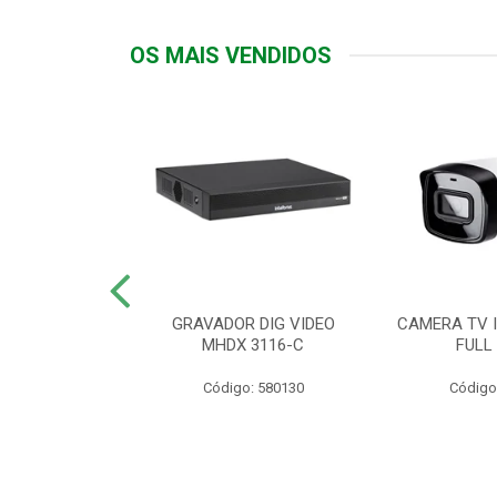
OS MAIS VENDIDOS
TTIV 600VA-
GRAVADOR DIG VIDEO
CAMERA TV I
20V
MHDX 3116-C
FULL
: 822200
Código: 580130
Código