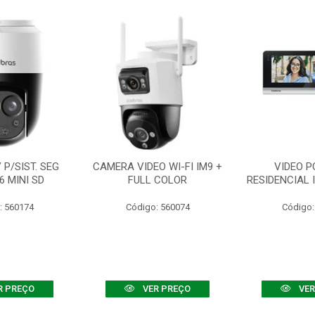
P/SIST. SEG
CAMERA VIDEO WI-FI IM9 +
VIDEO P
6 MINI SD
FULL COLOR
RESIDENCIAL 
: 560174
Código: 560074
Código:
R PREÇO
VER PREÇO
VER