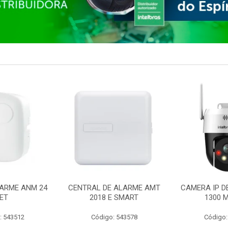
ARME ANM 24
CENTRAL DE ALARME AMT
CAMERA IP D
ET
2018 E SMART
1300 M
: 543512
Código: 543578
Código: