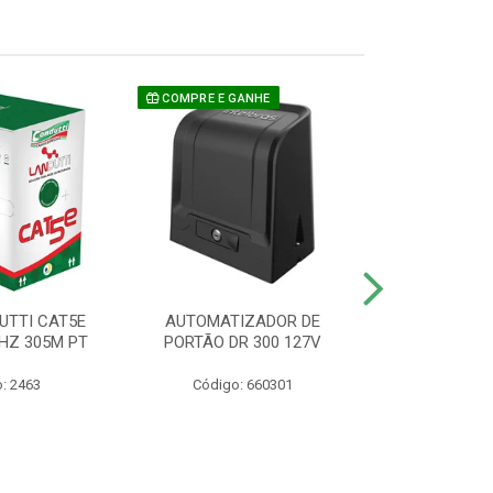
COMPRE E GANHE
UTTI CAT5E
AUTOMATIZADOR DE
CAMERA P/ S
HZ 305M PT
PORTÃO DR 300 127V
1220 BU
: 2463
Código: 660301
Código: