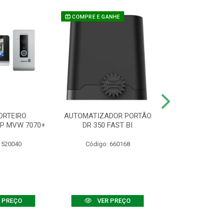
COMPRE E GANHE
ORTEIRO
AUTOMATIZADOR PORTÃO
SENSOR ATIVO
IP MVW 7070+
DR 350 FAST BI
 520040
Código: 660168
Código:
 PREÇO
VER PREÇO
VER