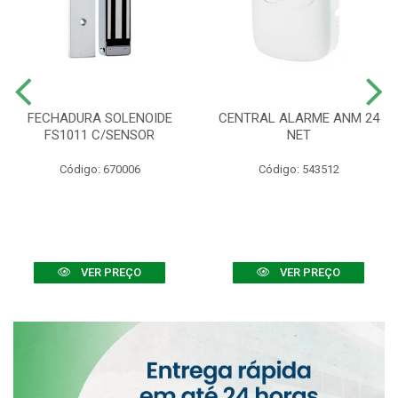
FECHADURA SOLENOIDE
CENTRAL ALARME ANM 24
FS1011 C/SENSOR
NET
Código: 670006
Código: 543512
VER PREÇO
VER PREÇO