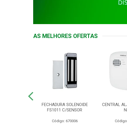
AS MELHORES OFERTAS
DOR ACESSO
FECHADURA SOLENOIDE
CENTRAL AL
 5531 MF EX
FS1011 C/SENSOR
N
: 900018
Código: 670006
Código