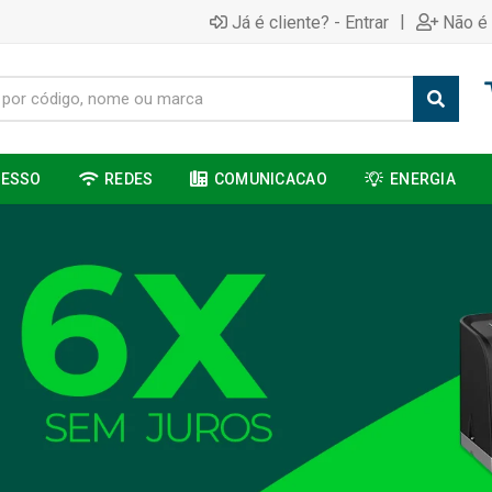
|
Já é cliente? - Entrar
Não é 
CESSO
REDES
COMUNICACAO
ENERGIA