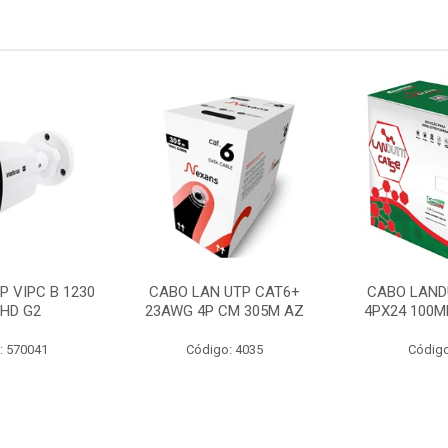
P VIPC B 1230
CABO LAN UTP CAT6+
CABO LAND
 HD G2
23AWG 4P CM 305M AZ
4PX24 100M
: 570041
Código: 4035
Código