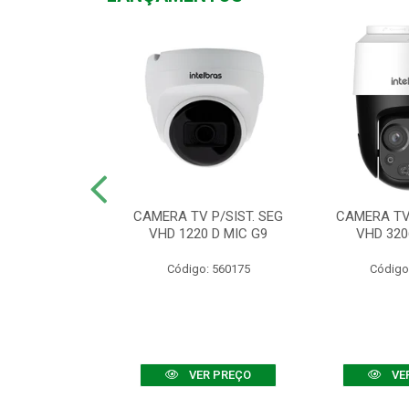
TV VHD 3520 D
CAMERA TV P/SIST. SEG
CAMERA TV 
 COLOR+
VHD 1220 D MIC G9
VHD 320
: 560108
Código: 560175
Código
R PREÇO
VER PREÇO
VE