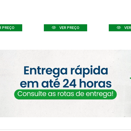
R PREÇO
VER PREÇO
VER