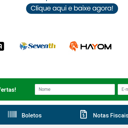
ertas!
Boletos
Notas Fiscai