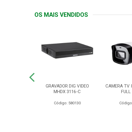
OS MAIS VENDIDOS
TTIV 600VA-
GRAVADOR DIG VIDEO
CAMERA TV I
20V
MHDX 3116-C
FULL
: 822200
Código: 580130
Código