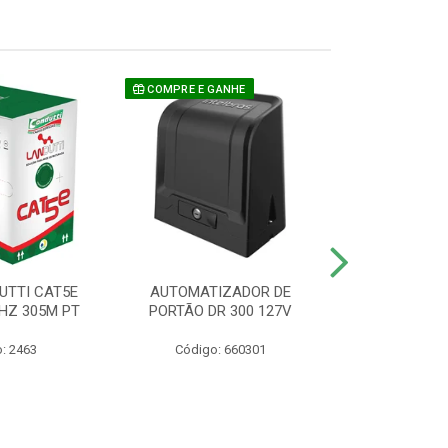
COMPRE E GANHE
UTTI CAT5E
AUTOMATIZADOR DE
CAMERA P/ S
HZ 305M PT
PORTÃO DR 300 127V
1220 BU
: 2463
Código: 660301
Código: