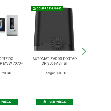
COMPRE E GANHE
ORTEIRO
AUTOMATIZADOR PORTÃO
SENSOR ATIVO
IP MVW 7070+
DR 350 FAST BI
 520040
Código: 660168
Código:
 PREÇO
VER PREÇO
VER