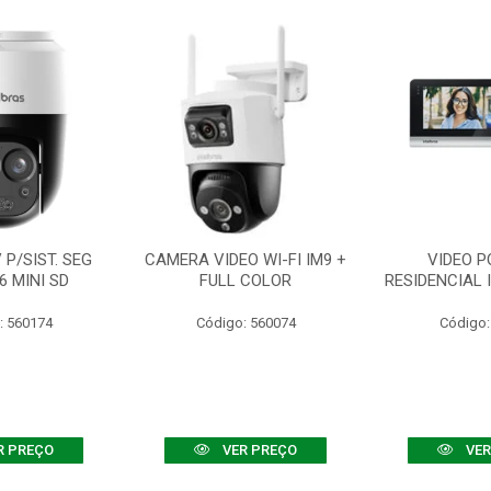
P/SIST. SEG
CAMERA VIDEO WI-FI IM9 +
VIDEO P
6 MINI SD
FULL COLOR
RESIDENCIAL 
: 560174
Código: 560074
Código:
R PREÇO
VER PREÇO
VER