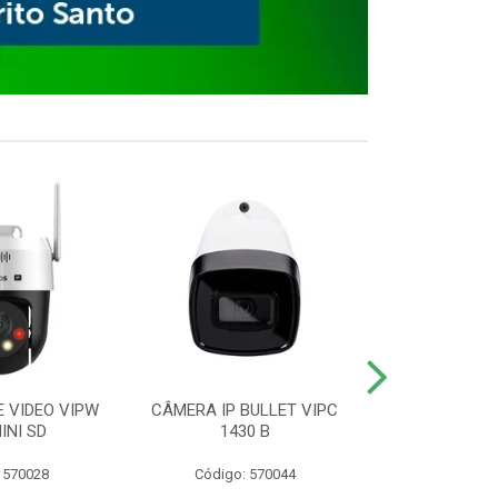
E VIDEO VIPW
CÂMERA IP BULLET VIPC
GRAVADOR 
INI SD
1430 B
MHDX 3
 570028
Código: 570044
Código: