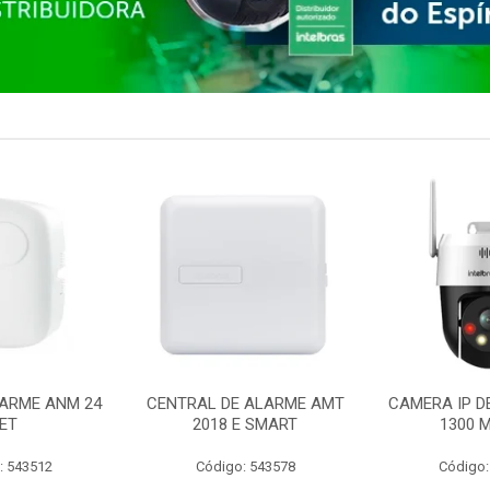
ARME ANM 24
CENTRAL DE ALARME AMT
CAMERA IP D
ET
2018 E SMART
1300 M
: 543512
Código: 543578
Código: