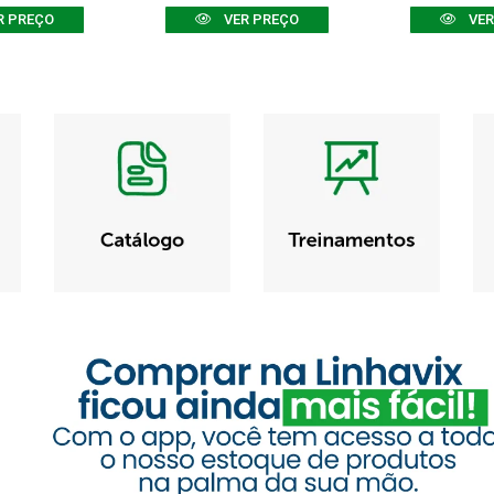
R PREÇO
VER PREÇO
VER