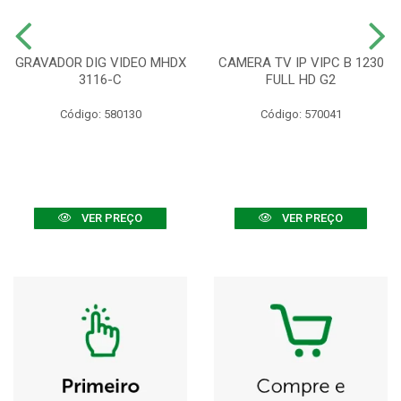
GRAVADOR DIG VIDEO MHDX
CAMERA TV IP VIPC B 1230
3116-C
FULL HD G2
Código: 580130
Código: 570041
VER PREÇO
VER PREÇO