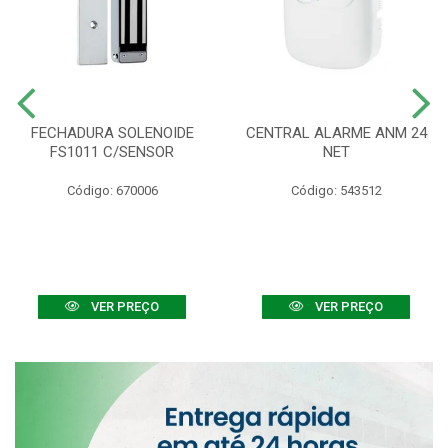
FECHADURA SOLENOIDE
CENTRAL ALARME ANM 24
FS1011 C/SENSOR
NET
Código: 670006
Código: 543512
VER PREÇO
VER PREÇO