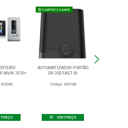
COMPRE E GANHE
ORTEIRO
AUTOMATIZADOR PORTÃO
SENSOR ATIVO
IP MVW 7070+
DR 350 FAST BI
 520040
Código: 660168
Código:
 PREÇO
VER PREÇO
VER