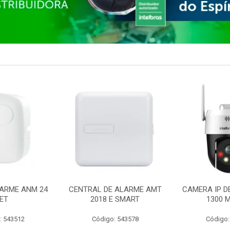
ARME ANM 24
CENTRAL DE ALARME AMT
CAMERA IP D
ET
2018 E SMART
1300 M
: 543512
Código: 543578
Código: