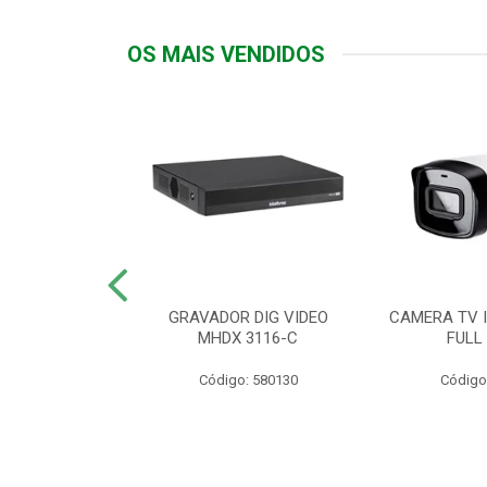
OS MAIS VENDIDOS
TTIV 600VA-
GRAVADOR DIG VIDEO
CAMERA TV I
20V
MHDX 3116-C
FULL
: 822200
Código: 580130
Código