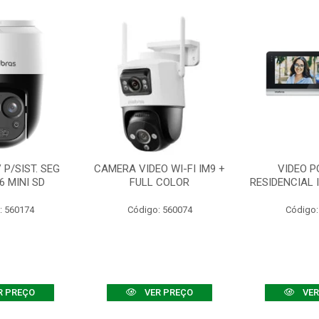
P/SIST. SEG
CAMERA VIDEO WI-FI IM9 +
VIDEO P
6 MINI SD
FULL COLOR
RESIDENCIAL 
: 560174
Código: 560074
Código:
R PREÇO
VER PREÇO
VER