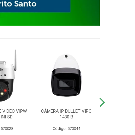
E VIDEO VIPW
CÂMERA IP BULLET VIPC
GRAVADOR 
INI SD
1430 B
MHDX 3
 570028
Código: 570044
Código: