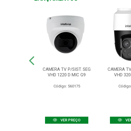
TV VHD 3520 D
CAMERA TV P/SIST. SEG
CAMERA TV 
 COLOR+
VHD 1220 D MIC G9
VHD 320
: 560108
Código: 560175
Código
R PREÇO
VER PREÇO
VE