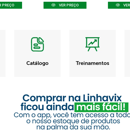
R PREÇO
VER PREÇO
VER