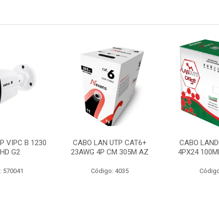
P VIPC B 1230
CABO LAN UTP CAT6+
CABO LAND
 HD G2
23AWG 4P CM 305M AZ
4PX24 100M
: 570041
Código: 4035
Código