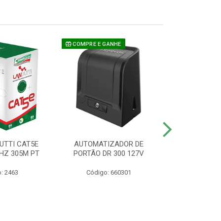
COMPRE E GANHE
UTTI CAT5E
AUTOMATIZADOR DE
CAMERA P/ S
HZ 305M PT
PORTÃO DR 300 127V
1220 BU
: 2463
Código: 660301
Código: