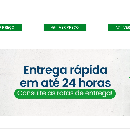
R PREÇO
VER PREÇO
VER