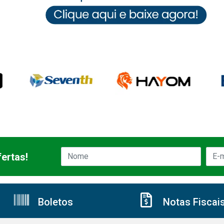
ertas!
Boletos
Notas Fiscai