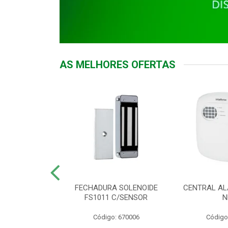
AS MELHORES OFERTAS
DOR ACESSO
FECHADURA SOLENOIDE
CENTRAL AL
 5531 MF EX
FS1011 C/SENSOR
N
: 900018
Código: 670006
Código