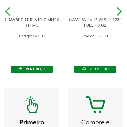
GRAVADOR DIG VIDEO MHDX
CAMERA TV IP VIPC B 1230
3116-C
FULL HD G2
Código: 580130
Código: 570041
VER PREÇO
VER PREÇO