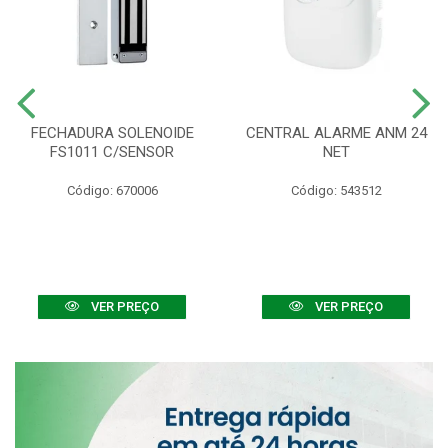
FECHADURA SOLENOIDE
CENTRAL ALARME ANM 24
FS1011 C/SENSOR
NET
Código: 670006
Código: 543512
VER PREÇO
VER PREÇO