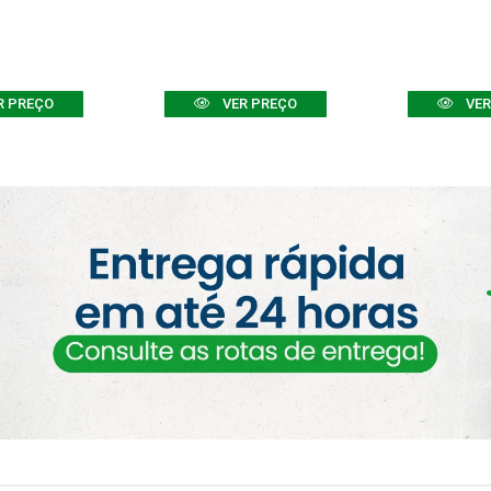
R PREÇO
VER PREÇO
VER