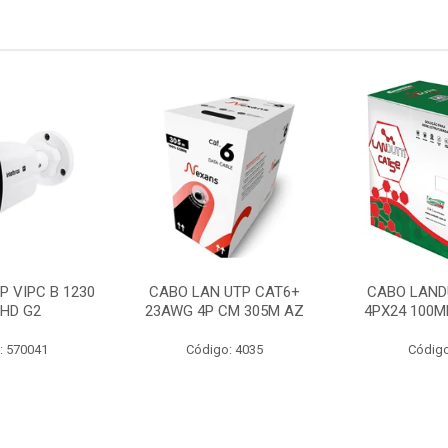
P VIPC B 1230
CABO LAN UTP CAT6+
CABO LAND
 HD G2
23AWG 4P CM 305M AZ
4PX24 100M
: 570041
Código: 4035
Código