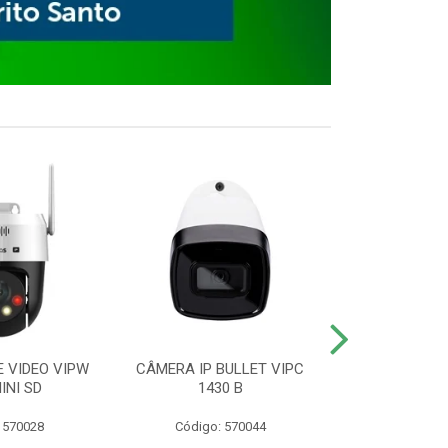
E VIDEO VIPW
CÂMERA IP BULLET VIPC
GRAVADOR 
INI SD
1430 B
MHDX 3
 570028
Código: 570044
Código: