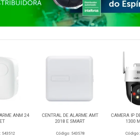
ARME ANM 24
CENTRAL DE ALARME AMT
CAMERA IP D
ET
2018 E SMART
1300 M
: 543512
Código: 543578
Código: