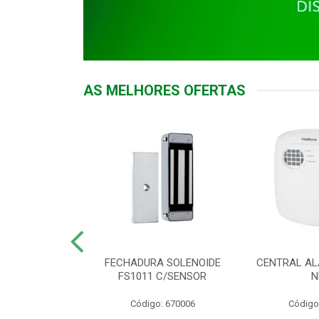
AS MELHORES OFERTAS
DOR ACESSO
FECHADURA SOLENOIDE
CENTRAL AL
 5531 MF EX
FS1011 C/SENSOR
N
: 900018
Código: 670006
Código