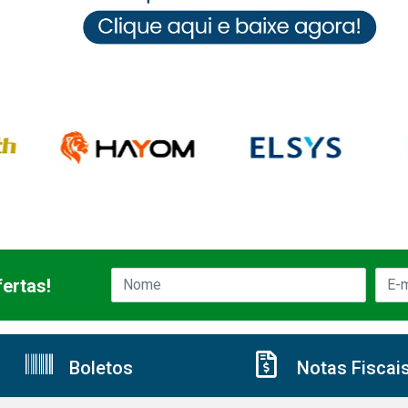
ertas!
Boletos
Notas Fiscai