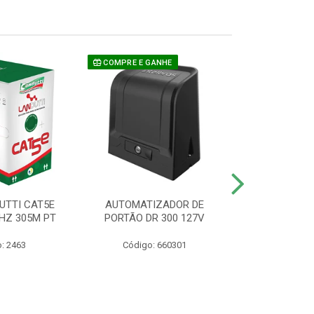
COMPRE E GANHE
UTTI CAT5E
AUTOMATIZADOR DE
CAMERA P/ S
HZ 305M PT
PORTÃO DR 300 127V
1220 BU
: 2463
Código: 660301
Código: