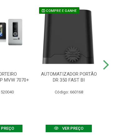
COMPRE E GANHE
ORTEIRO
AUTOMATIZADOR PORTÃO
SENSOR ATIVO
IP MVW 7070+
DR 350 FAST BI
 520040
Código: 660168
Código:
 PREÇO
VER PREÇO
VER