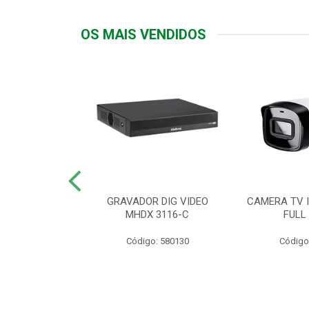
OS MAIS VENDIDOS
TTIV 600VA-
GRAVADOR DIG VIDEO
CAMERA TV I
20V
MHDX 3116-C
FULL
: 822200
Código: 580130
Código