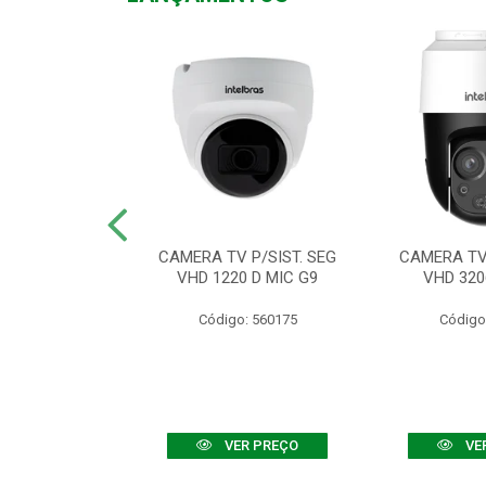
TV VHD 3520 D
CAMERA TV P/SIST. SEG
CAMERA TV 
 COLOR+
VHD 1220 D MIC G9
VHD 320
: 560108
Código: 560175
Código
R PREÇO
VER PREÇO
VE