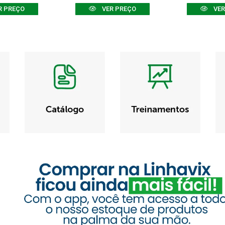
R PREÇO
VER PREÇO
VER