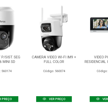
P/SIST. SEG
CAMERA VIDEO WI-FI IM9 +
VIDEO P
6 MINI SD
FULL COLOR
RESIDENCIAL 
: 560174
Código: 560074
Código:
R PREÇO
VER PREÇO
VER