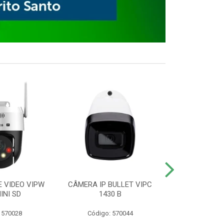
E VIDEO VIPW
CÂMERA IP BULLET VIPC
GRAVADOR 
INI SD
1430 B
MHDX 3
 570028
Código: 570044
Código: