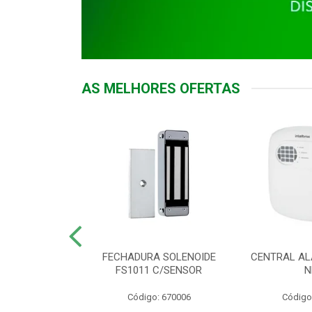
AS MELHORES OFERTAS
DOR ACESSO
FECHADURA SOLENOIDE
CENTRAL AL
 5531 MF EX
FS1011 C/SENSOR
N
: 900018
Código: 670006
Código