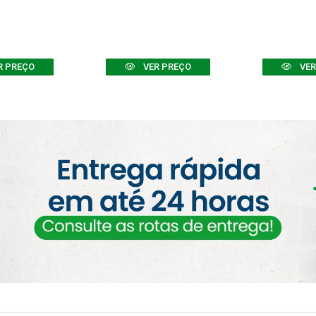
R PREÇO
VER PREÇO
VER