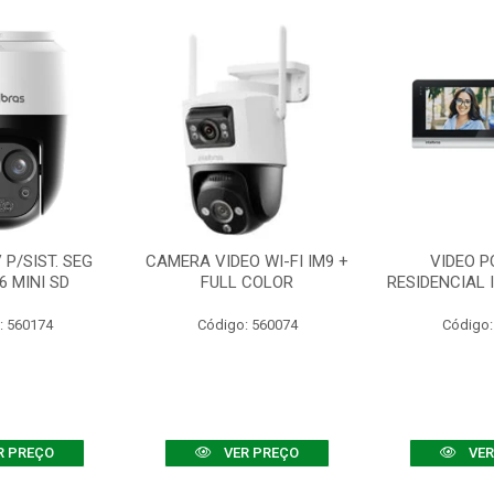
P/SIST. SEG
CAMERA VIDEO WI-FI IM9 +
VIDEO P
6 MINI SD
FULL COLOR
RESIDENCIAL 
: 560174
Código: 560074
Código:
R PREÇO
VER PREÇO
VER