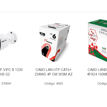
P VIPC B 1230
CABO LAN UTP CAT6+
CABO LAND
 HD G2
23AWG 4P CM 305M AZ
4PX24 100M
: 570041
Código: 4035
Código