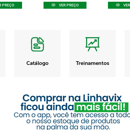
R PREÇO
VER PREÇO
VER