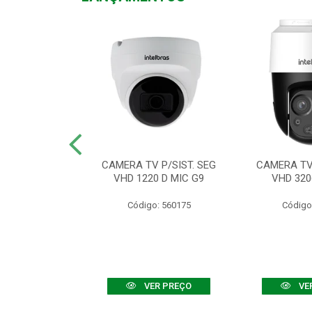
TV VHD 3520 D
CAMERA TV P/SIST. SEG
CAMERA TV 
 COLOR+
VHD 1220 D MIC G9
VHD 320
: 560108
Código: 560175
Código
R PREÇO
VER PREÇO
VE