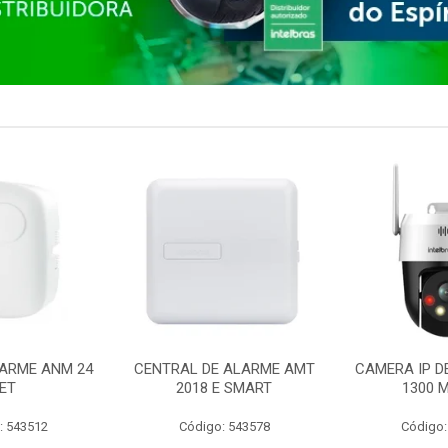
ARME ANM 24
CENTRAL DE ALARME AMT
CAMERA IP D
ET
2018 E SMART
1300 M
: 543512
Código: 543578
Código: