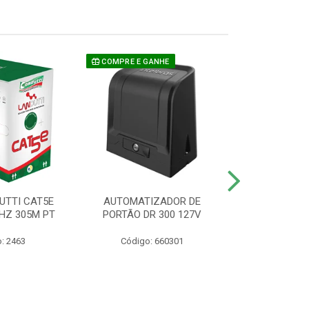
COMPRE E GANHE
UTTI CAT5E
AUTOMATIZADOR DE
CAMERA P/ S
HZ 305M PT
PORTÃO DR 300 127V
1220 BU
: 2463
Código: 660301
Código: