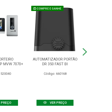
COMPRE E GANHE
ORTEIRO
AUTOMATIZADOR PORTÃO
SENSOR ATIVO
IP MVW 7070+
DR 350 FAST BI
 520040
Código: 660168
Código:
 PREÇO
VER PREÇO
VER