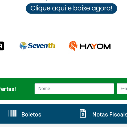
ertas!
Boletos
Notas Fiscai