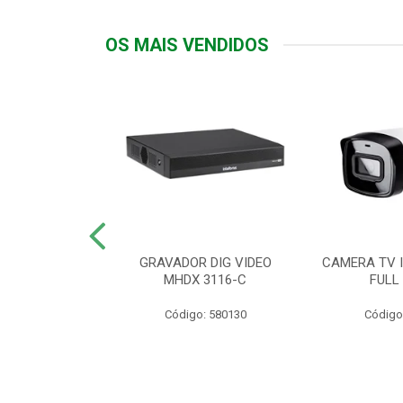
OS MAIS VENDIDOS
TTIV 600VA-
GRAVADOR DIG VIDEO
CAMERA TV I
20V
MHDX 3116-C
FULL
: 822200
Código: 580130
Código