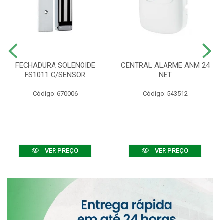
FECHADURA SOLENOIDE
CENTRAL ALARME ANM 24
FS1011 C/SENSOR
NET
Código: 670006
Código: 543512
VER PREÇO
VER PREÇO