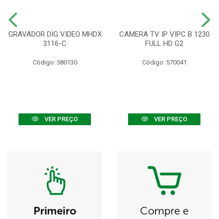
GRAVADOR DIG VIDEO MHDX
CAMERA TV IP VIPC B 1230
3116-C
FULL HD G2
Código: 580130
Código: 570041
VER PREÇO
VER PREÇO