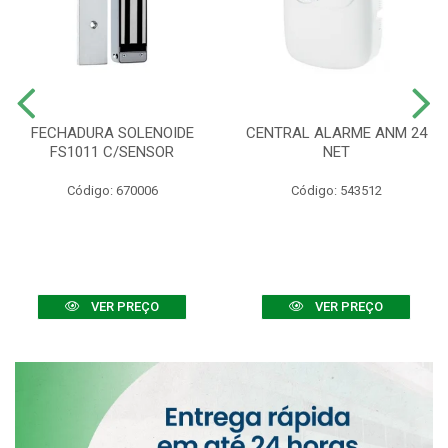
FECHADURA SOLENOIDE
CENTRAL ALARME ANM 24
FS1011 C/SENSOR
NET
Código: 670006
Código: 543512
VER PREÇO
VER PREÇO