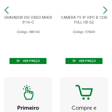
GRAVADOR DIG VIDEO MHDX
CAMERA TV IP VIPC B 1230
3116-C
FULL HD G2
Código: 580130
Código: 570041
VER PREÇO
VER PREÇO