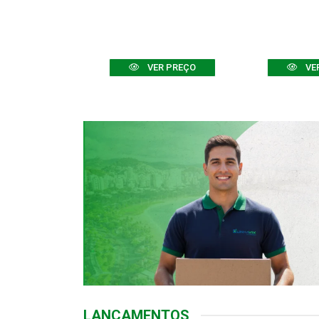
R PREÇO
VER PREÇO
VE
LANÇAMENTOS