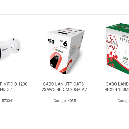
P VIPC B 1230
CABO LAN UTP CAT6+
CABO LAND
 HD G2
23AWG 4P CM 305M AZ
4PX24 100M
: 570041
Código: 4035
Código