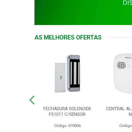
AS MELHORES OFERTAS
DOR ACESSO
FECHADURA SOLENOIDE
CENTRAL AL
 5531 MF EX
FS1011 C/SENSOR
N
: 900018
Código: 670006
Código