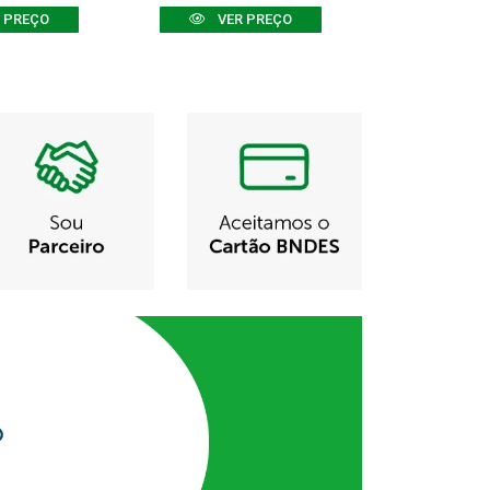
 PREÇO
VER PREÇO
VER