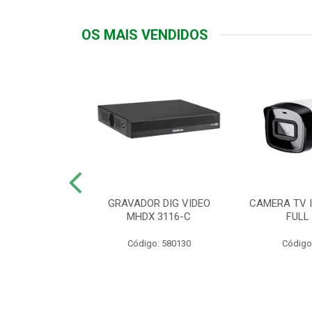
OS MAIS VENDIDOS
TTIV 600VA-
GRAVADOR DIG VIDEO
CAMERA TV I
20V
MHDX 3116-C
FULL
: 822200
Código: 580130
Código