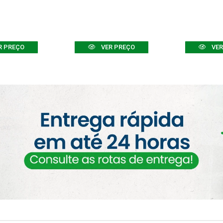
R PREÇO
VER PREÇO
VER