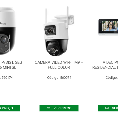
P/SIST. SEG
CAMERA VIDEO WI-FI IM9 +
VIDEO P
6 MINI SD
FULL COLOR
RESIDENCIAL 
: 560174
Código: 560074
Código:
R PREÇO
VER PREÇO
VER