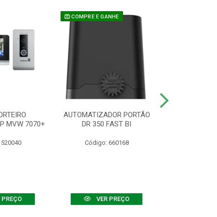
COMPRE E GANHE
ORTEIRO
AUTOMATIZADOR PORTÃO
SENSOR ATIVO
IP MVW 7070+
DR 350 FAST BI
 520040
Código: 660168
Código:
 PREÇO
VER PREÇO
VER