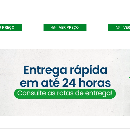
R PREÇO
VER PREÇO
VER