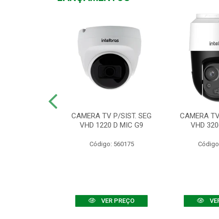
TV VHD 3520 D
CAMERA TV P/SIST. SEG
CAMERA TV 
 COLOR+
VHD 1220 D MIC G9
VHD 320
: 560108
Código: 560175
Código
R PREÇO
VER PREÇO
VE