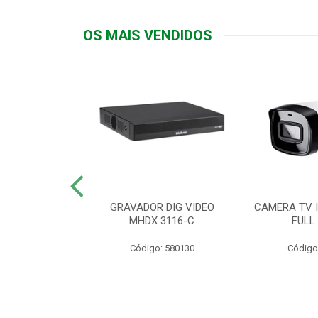
OS MAIS VENDIDOS
TTIV 600VA-
GRAVADOR DIG VIDEO
CAMERA TV I
20V
MHDX 3116-C
FULL
: 822200
Código: 580130
Código