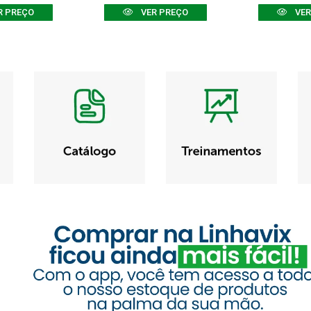
R PREÇO
VER PREÇO
VER