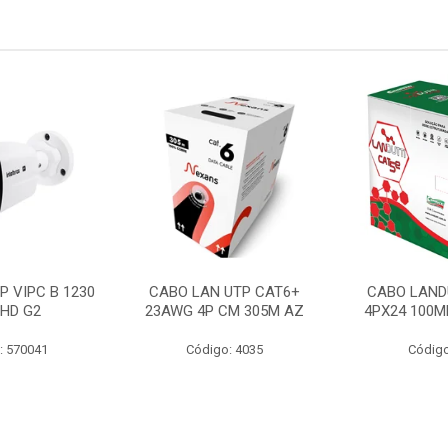
P VIPC B 1230
CABO LAN UTP CAT6+
CABO LAND
 HD G2
23AWG 4P CM 305M AZ
4PX24 100M
: 570041
Código: 4035
Código