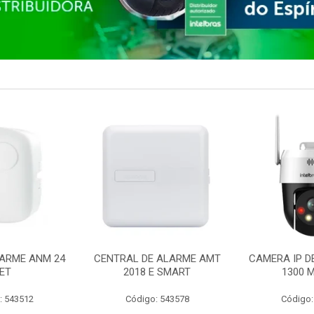
ARME ANM 24
CENTRAL DE ALARME AMT
CAMERA IP D
ET
2018 E SMART
1300 M
: 543512
Código: 543578
Código: