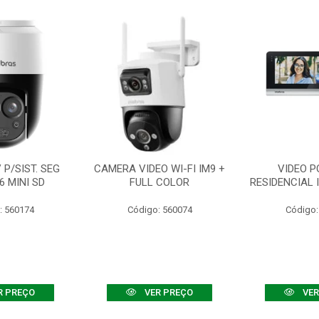
P/SIST. SEG
CAMERA VIDEO WI-FI IM9 +
VIDEO P
6 MINI SD
FULL COLOR
RESIDENCIAL 
: 560174
Código: 560074
Código:
R PREÇO
VER PREÇO
VER