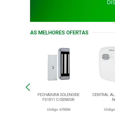
AS MELHORES OFERTAS
DOR ACESSO
FECHADURA SOLENOIDE
CENTRAL AL
 5531 MF EX
FS1011 C/SENSOR
N
: 900018
Código: 670006
Código