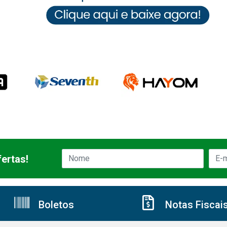
ertas!
Boletos
Notas Fiscai