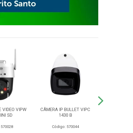
E VIDEO VIPW
CÂMERA IP BULLET VIPC
GRAVADOR 
INI SD
1430 B
MHDX 3
 570028
Código: 570044
Código: