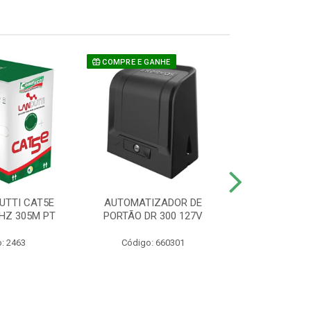
COMPRE E GANHE
UTTI CAT5E
AUTOMATIZADOR DE
CAMERA P/ S
HZ 305M PT
PORTÃO DR 300 127V
1220 BU
: 2463
Código: 660301
Código: