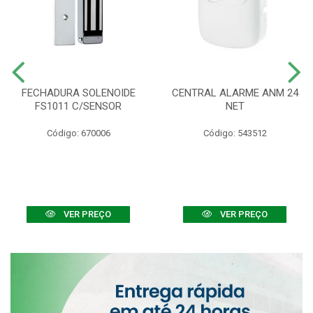
FECHADURA SOLENOIDE
CENTRAL ALARME ANM 24
FS1011 C/SENSOR
NET
Código: 670006
Código: 543512
VER PREÇO
VER PREÇO