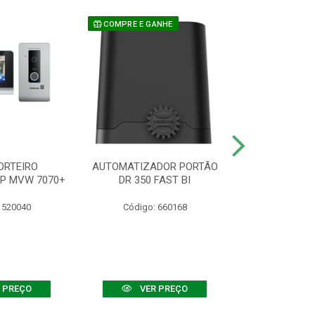
COMPRE E GANHE
ORTEIRO
AUTOMATIZADOR PORTÃO
SENSOR ATIVO
IP MVW 7070+
DR 350 FAST BI
 520040
Código: 660168
Código:
 PREÇO
VER PREÇO
VER