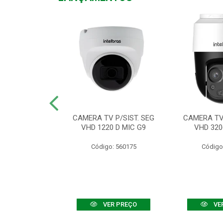
TV VHD 3520 D
CAMERA TV P/SIST. SEG
CAMERA TV 
 COLOR+
VHD 1220 D MIC G9
VHD 320
: 560108
Código: 560175
Código
R PREÇO
VER PREÇO
VE