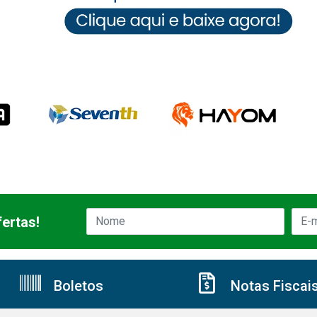
ertas!
Boletos
Notas Fiscai