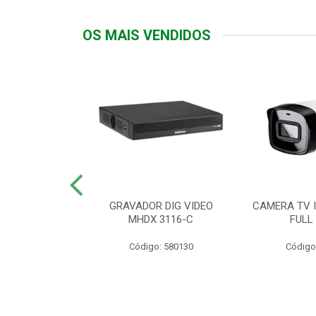
OS MAIS VENDIDOS
TTIV 600VA-
GRAVADOR DIG VIDEO
CAMERA TV I
20V
MHDX 3116-C
FULL
: 822200
Código: 580130
Código