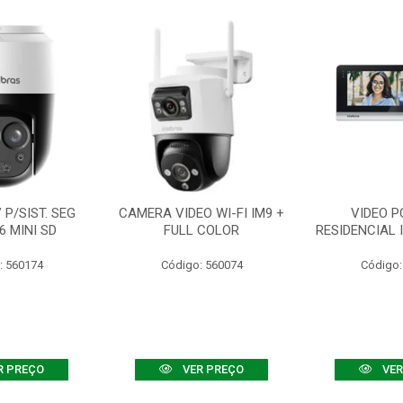
P/SIST. SEG
CAMERA VIDEO WI-FI IM9 +
VIDEO P
6 MINI SD
FULL COLOR
RESIDENCIAL 
: 560174
Código: 560074
Código:
R PREÇO
VER PREÇO
VER