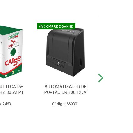
COMPRE E GANHE
UTTI CAT5E
AUTOMATIZADOR DE
CAMERA P/ S
HZ 305M PT
PORTÃO DR 300 127V
1220 BU
: 2463
Código: 660301
Código: