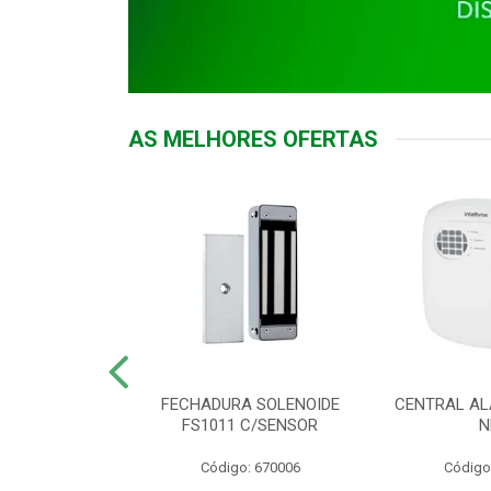
AS MELHORES OFERTAS
DOR ACESSO
FECHADURA SOLENOIDE
CENTRAL AL
 5531 MF EX
FS1011 C/SENSOR
N
: 900018
Código: 670006
Código