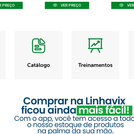
R PREÇO
VER PREÇO
VER