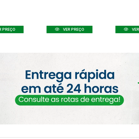
R PREÇO
VER PREÇO
VER