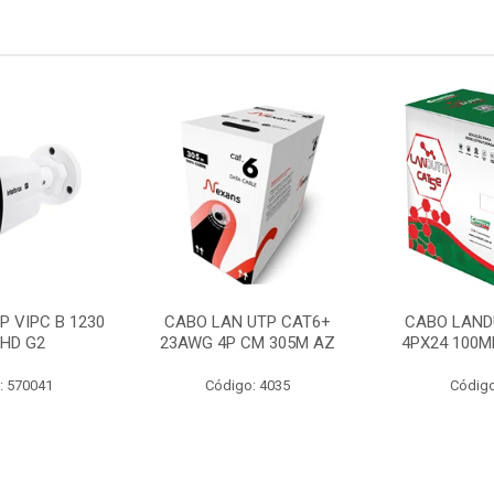
P VIPC B 1230
CABO LAN UTP CAT6+
CABO LAND
 HD G2
23AWG 4P CM 305M AZ
4PX24 100M
: 570041
Código: 4035
Código