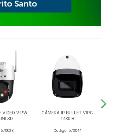
E VIDEO VIPW
CÂMERA IP BULLET VIPC
GRAVADOR 
INI SD
1430 B
MHDX 3
 570028
Código: 570044
Código: