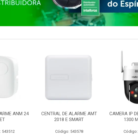
ARME ANM 24
CENTRAL DE ALARME AMT
CAMERA IP D
ET
2018 E SMART
1300 M
: 543512
Código: 543578
Código: