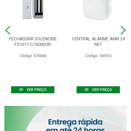
FECHADURA SOLENOIDE
CENTRAL ALARME ANM 24
FS1011 C/SENSOR
NET
Código: 670006
Código: 543512
VER PREÇO
VER PREÇO