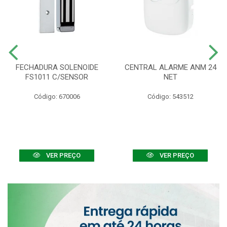
FECHADURA SOLENOIDE
CENTRAL ALARME ANM 24
FS1011 C/SENSOR
NET
Código: 670006
Código: 543512
VER PREÇO
VER PREÇO