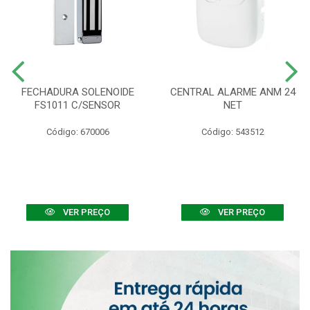
FECHADURA SOLENOIDE
CENTRAL ALARME ANM 24
FS1011 C/SENSOR
NET
Código: 670006
Código: 543512
VER PREÇO
VER PREÇO