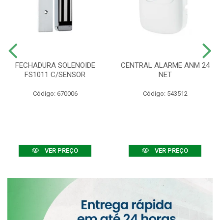
FECHADURA SOLENOIDE
CENTRAL ALARME ANM 24
FS1011 C/SENSOR
NET
Código: 670006
Código: 543512
VER PREÇO
VER PREÇO