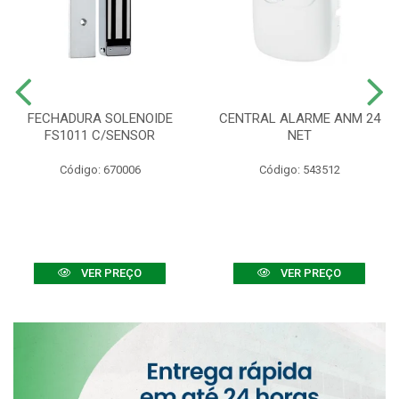
FECHADURA SOLENOIDE
CENTRAL ALARME ANM 24
FS1011 C/SENSOR
NET
Código: 670006
Código: 543512
VER PREÇO
VER PREÇO