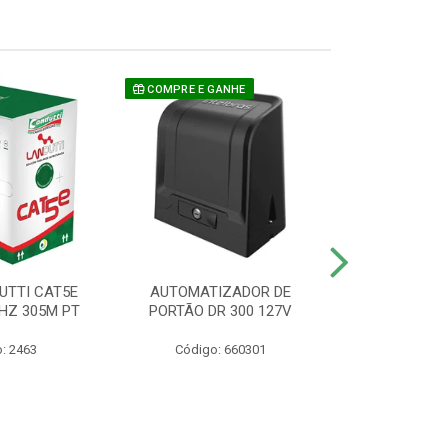
COMPRE E GANHE
UTTI CAT5E
AUTOMATIZADOR DE
CAMERA P/ S
HZ 305M PT
PORTÃO DR 300 127V
1220 BU
: 2463
Código: 660301
Código: