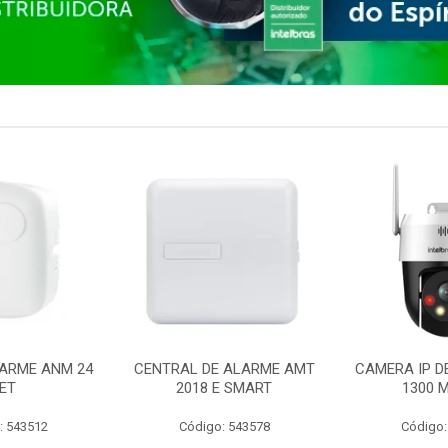
ARME ANM 24
CENTRAL DE ALARME AMT
CAMERA IP D
ET
2018 E SMART
1300 M
: 543512
Código: 543578
Código: