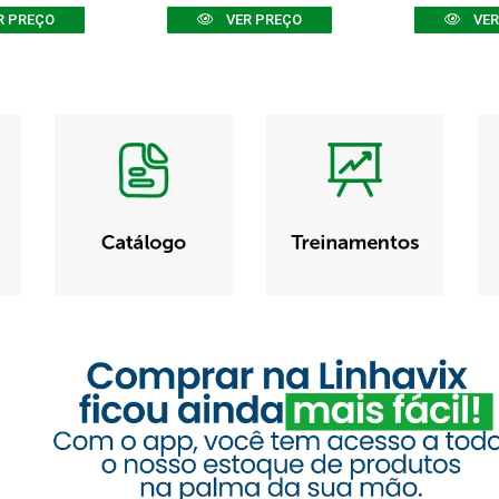
R PREÇO
VER PREÇO
VER