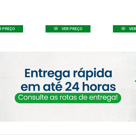
R PREÇO
VER PREÇO
VER