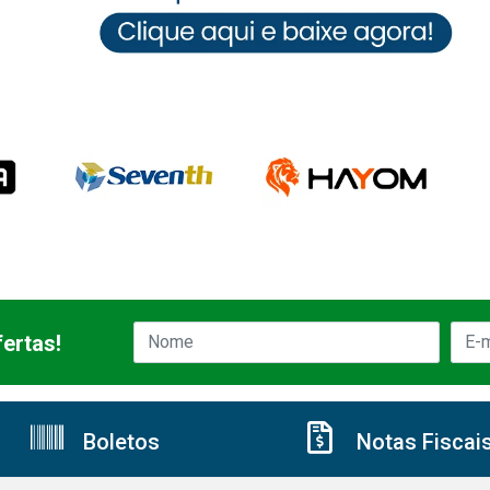
ertas!
Boletos
Notas Fiscai