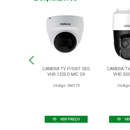
TV VHD 3520 D
CAMERA TV P/SIST. SEG
CAMERA TV 
 COLOR+
VHD 1220 D MIC G9
VHD 320
: 560108
Código: 560175
Código
R PREÇO
VER PREÇO
VE