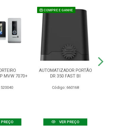
COMPRE E GANHE
ORTEIRO
AUTOMATIZADOR PORTÃO
SENSOR ATIVO
IP MVW 7070+
DR 350 FAST BI
 520040
Código: 660168
Código:
 PREÇO
VER PREÇO
VER