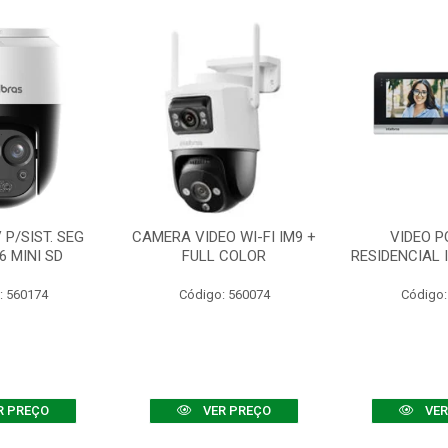
P/SIST. SEG
CAMERA VIDEO WI-FI IM9 +
VIDEO P
6 MINI SD
FULL COLOR
RESIDENCIAL 
: 560174
Código: 560074
Código:
R PREÇO
VER PREÇO
VER