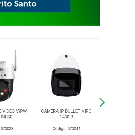
E VIDEO VIPW
CÂMERA IP BULLET VIPC
GRAVADOR 
INI SD
1430 B
MHDX 3
 570028
Código: 570044
Código: