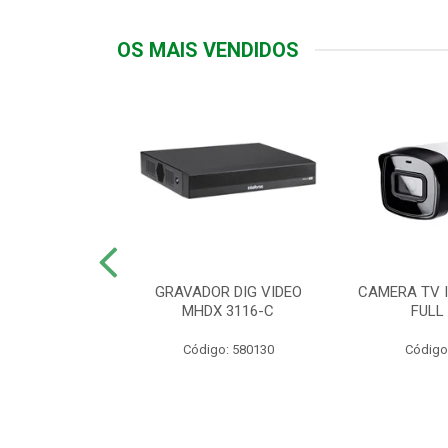
OS MAIS VENDIDOS
TTIV 600VA-
GRAVADOR DIG VIDEO
CAMERA TV I
20V
MHDX 3116-C
FULL
: 822200
Código: 580130
Código