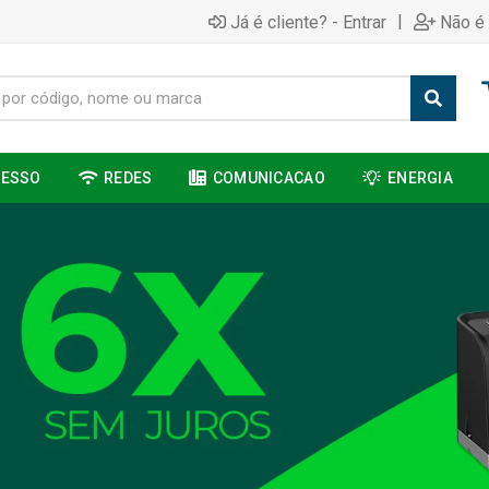
|
Já é cliente? - Entrar
Não é 
CESSO
REDES
COMUNICACAO
ENERGIA