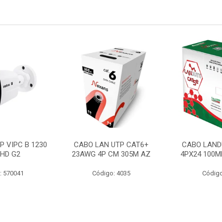
P VIPC B 1230
CABO LAN UTP CAT6+
CABO LAND
 HD G2
23AWG 4P CM 305M AZ
4PX24 100M
: 570041
Código: 4035
Código