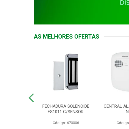
AS MELHORES OFERTAS
DOR ACESSO
FECHADURA SOLENOIDE
CENTRAL AL
 5531 MF EX
FS1011 C/SENSOR
N
: 900018
Código: 670006
Código