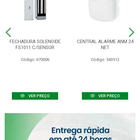
FECHADURA SOLENOIDE
CENTRAL ALARME ANM 24
FS1011 C/SENSOR
NET
Código: 670006
Código: 543512
VER PREÇO
VER PREÇO