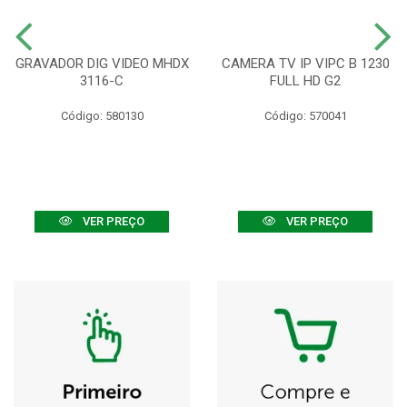
GRAVADOR DIG VIDEO MHDX
CAMERA TV IP VIPC B 1230
3116-C
FULL HD G2
Código: 580130
Código: 570041
VER PREÇO
VER PREÇO