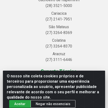
(28) 3521-5000
Cariacica
(27) 2141-7951
São Mateus
(27) 3264-8369
Colatina
(27) 3264-8370
Aracruz
(27) 3111-6446
Suporte Técnico
O nosso site coleta cookies próprios e de
Central de Atendimento
terceiros para proporcionar uma experiência
(27) 99769-7181
personalizada ao usuário, apresentar publicidade
relevante de acordo com o seu perfil e melhorar a
qualidade do nosso site.
Aceitar
Negar não essenciais
Linhavix Distribuidora LTDA - Avenida Alegre, 2521 -